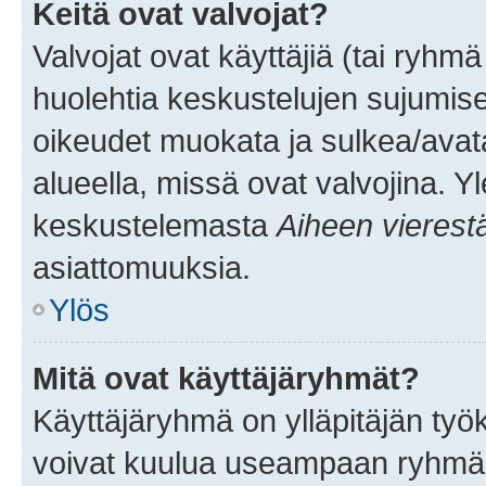
Keitä ovat valvojat?
Valvojat ovat käyttäjiä (tai ryhmä
huolehtia keskustelujen sujumise
oikeudet muokata ja sulkea/avata, 
alueella, missä ovat valvojina. Y
keskustelemasta
Aiheen vierest
asiattomuuksia.
Ylös
Mitä ovat käyttäjäryhmät?
Käyttäjäryhmä on ylläpitäjän työka
voivat kuulua useampaan ryhmään