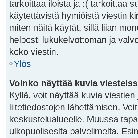
tarkoittaa iloista ja :( tarkoittaa 
käytettävistä hymiöistä viestin k
miten näitä käytät, sillä liian m
helposti lukukelvottoman ja valvo
koko viestin.
Ylös
Voinko näyttää kuvia viesteis
Kyllä, voit näyttää kuvia viestien 
liitetiedostojen lähettämisen. Vo
keskustelualueelle. Muussa tapa
ulkopuoliseslta palvelimelta. Es