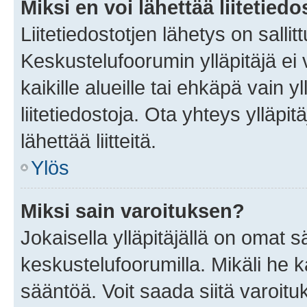
Miksi en voi lähettää liitetied
Liitetiedostotjen lähetys on sallit
Keskustelufoorumin ylläpitäjä ei v
kaikille alueille tai ehkäpä vain 
liitetiedostoja. Ota yhteys ylläpit
lähettää liitteitä.
Ylös
Miksi sain varoituksen?
Jokaisella ylläpitäjällä on omat 
keskustelufoorumilla. Mikäli he ka
sääntöä. Voit saada siitä varoi