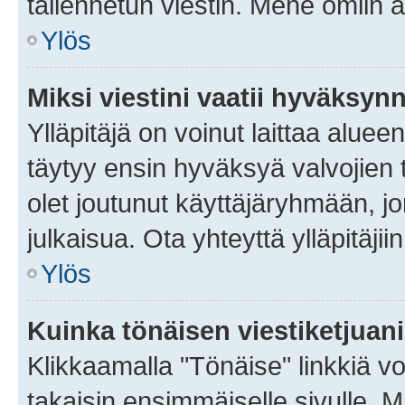
tallennetun viestin. Mene omiin a
Ylös
Miksi viestini vaatii hyväksyn
Ylläpitäjä on voinut laittaa alueen
täytyy ensin hyväksyä valvojien 
olet joutunut käyttäjäryhmään, jo
julkaisua. Ota yhteyttä ylläpitäjii
Ylös
Kuinka tönäisen viestiketjuan
Klikkaamalla "Tönäise" linkkiä voi
takaisin ensimmäiselle sivulle. M