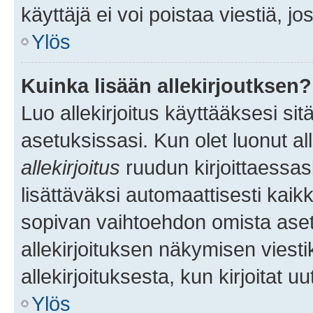
käyttäjä ei voi poistaa viestiä, jo
Ylös
Kuinka lisään allekirjoutksen?
Luo allekirjoitus käyttääksesi si
asetuksissasi. Kun olet luonut all
allekirjoitus
ruudun kirjoittaessasi
lisättäväksi automaattisesti kaikki
sopivan vaihtoehdon omista asetu
allekirjoituksen näkymisen viesti
allekirjoituksesta, kun kirjoitat uu
Ylös