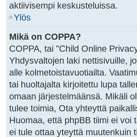
aktiivisempi keskusteluissa.
Ylös
Mikä on COPPA?
COPPA, tai "Child Online Privac
Yhdysvaltojen laki nettisivuille, 
alle kolmetoistavuotiailta. Vaa
tai huoltajalta kirjoitettu lupa ta
omaan järjestelmäänsä. Mikäli 
tulee toimia, Ota yhteyttä paika
Huomaa, että phpBB tiimi ei voi t
ei tule ottaa yteyttä muutenkuin t