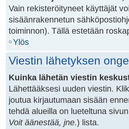
Vain rekisteröityneet käyttäjät v
sisäänrakennetun sähköpostiohjel
toiminnon). Tällä estetään roskap
Ylös
Viestin lähetyksen ong
Kuinka lähetän viestin keskus
Lähettääksesi uuden viestin. Kl
joutua kirjautumaan sisään ennen 
tehdä alueilla on lueteltuna sivun
Voit äänestää, jne.
) lista.