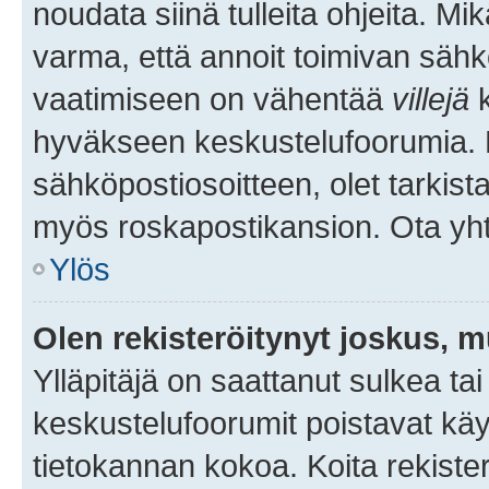
noudata siinä tulleita ohjeita. Mi
varma, että annoit toimivan sähk
vaatimiseen on vähentää
villejä
k
hyväkseen keskustelufoorumia. Mi
sähköpostiosoitteen, olet tarkista
myös roskapostikansion. Ota yhte
Ylös
Olen rekisteröitynyt joskus, 
Ylläpitäjä on saattanut sulkea ta
keskustelufoorumit poistavat k
tietokannan kokoa. Koita rekister