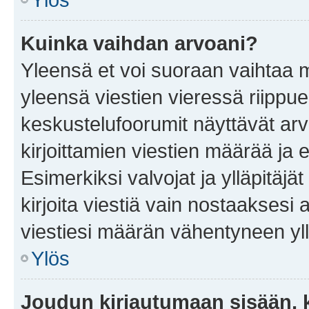
Kuinka vaihdan arvoani?
Yleensä et voi suoraan vaihtaa 
yleensä viestien vieressä riippu
keskustelufoorumit näyttävät ar
kirjoittamien viestien määrää ja er
Esimerkiksi valvojat ja ylläpitäjä
kirjoita viestiä vain nostaakses
viestiesi määrän vähentyneen yl
Ylös
Joudun kirjautumaan sisään, k