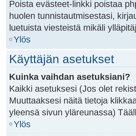
Poista evästeet-linkki poistaa p
huolen tunnistautmisestasi, kirja
luetuista viesteistä mikäli ylläpitä
Ylös
Käyttäjän asetukset
Kuinka vaihdan asetuksiani?
Kaikki asetuksesi (Jos olet rekist
Muuttaaksesi näitä tietoja klikka
yleensä sivun yläreunassa) Tääll
Ylös