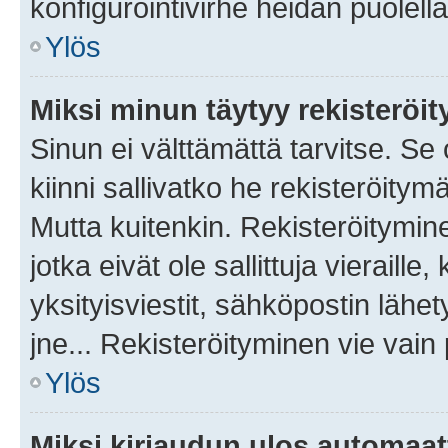
konfigurointivirhe heidän puolella
Ylös
Miksi minun täytyy rekisteröit
Sinun ei välttämättä tarvitse. Se
kiinni sallivatko he rekisteröitym
Mutta kuitenkin. Rekisteröitymine
jotka eivät ole sallittuja vierail
yksityisviestit, sähköpostin lähet
jne... Rekisteröityminen vie vain
Ylös
Miksi kirjaudun ulos automaat