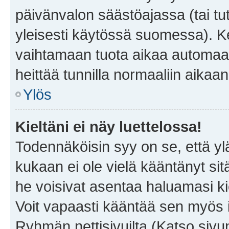
päivänvalon säästöajassa (tai tu
yleisesti käytössä suomessa). Ke
vaihtamaan tuota aikaa automaatti
heittää tunnilla normaaliin aikaan
Ylös
Kieltäni ei näy luettelossa!
Todennäköisin syy on se, että yläp
kukaan ei ole vielä kääntänyt sitä 
he voisivat asentaa haluamasi ki
Voit vapaasti kääntää sen myös i
Ryhmän nettisivuilta (Katso sivun