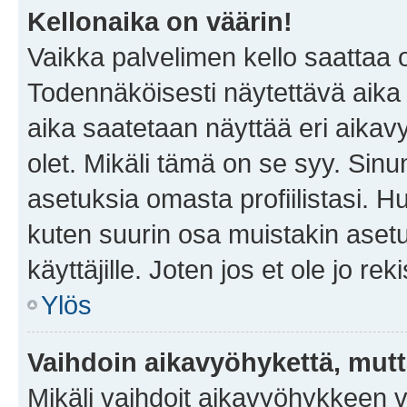
Kellonaika on väärin!
Vaikka palvelimen kello saattaa 
Todennäköisesti näytettävä aika
aika saatetaan näyttää eri aika
olet. Mikäli tämä on se syy. Si
asetuksia omasta profiilistasi. 
kuten suurin osa muistakin asetuks
käyttäjille. Joten jos et ole jo rek
Ylös
Vaihdoin aikavyöhykettä, mutta 
Mikäli vaihdoit aikavyöhykkeen 