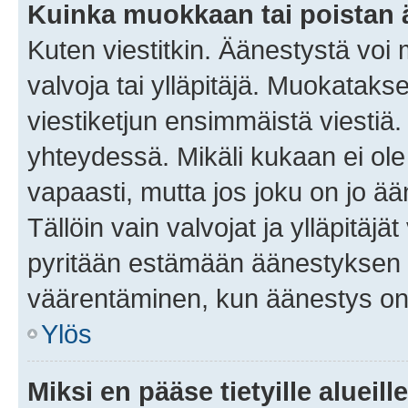
Kuinka muokkaan tai poistan
Kuten viestitkin. Äänestystä voi
valvoja tai ylläpitäjä. Muokatak
viestiketjun ensimmäistä viestiä
yhteydessä. Mikäli kukaan ei ol
vapaasti, mutta jos joku on jo ä
Tällöin vain valvojat ja ylläpitäjä
pyritään estämään äänestyksen 
väärentäminen, kun äänestys on
Ylös
Miksi en pääse tietyille alueill