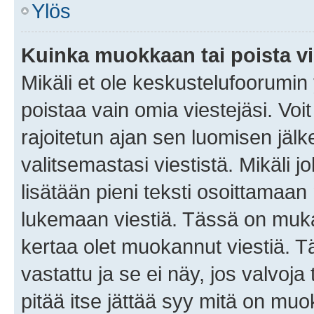
Ylös
Kuinka muokkaan tai poista vi
Mikäli et ole keskustelufoorumin y
poistaa vain omia viestejäsi. Voi
rajoitetun ajan sen luomisen jäl
valitsemastasi viestistä. Mikäli jo
lisätään pieni teksti osoittama
lukemaan viestiä. Tässä on mu
kertaa olet muokannut viestiä. Tä
vastattu ja se ei näy, jos valvoja
pitää itse jättää syy mitä on muo