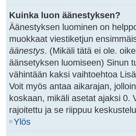
Kuinka luon äänestyksen?
Äänestyksen luominen on helppoa.
muokkaat viestiketjun ensimmäis
äänestys
. (Mikäli tätä ei ole. oik
äänsetyksen luomiseen) Sinun tu
vähintään kaksi vaihtoehtoa Lisää
Voit myös antaa aikarajan, jolloi
koskaan, mikäli asetat ajaksi 0.
rajoitettu ja se riippuu keskustel
Ylös