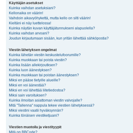
Käyttäjän asetukset
Kuinka vaihdan asetuksiani?
Kellonaika on väärin!
Vaihdoin aikavyöhykettä, mutta kello on silti väärin!
Kieltäni ei näy luettelossa!
Kuinka näytän kuvan käyttäjätunnukseni alapuolella?
Kuinka vaihdan arvoani?
Joudun kirjautumaan sisään, kun yritän lähettää sähköpostia?
Viestin lähetyksen ongelmat
Kuinka lähetän viestin keskustelufoorumille?
Kuinka muokkaan tai poista viestin?
Kuinka lisään allekirjoutksen?
Kuinka luon äänestyksen?
Kuinka muokkaan tai poistan äänestyksen?
Miksi en pääse tietyille alueille?
Miksi en voi äänestää?
Miksi en voi lähettää liitetiedostoa?
Miksi sain varoituksen?
Kuinka ilmoitan asiattoman viestin valvojalle?
Mitä "Tallenna" nappula tekee viestien lähetyksessä?
Miksi viestini vaatii hyväksynnän?
Kuinka tönäisen viestiketjuani?
Viestien muotoilu ja viestityypit
Mitä on BBCode?