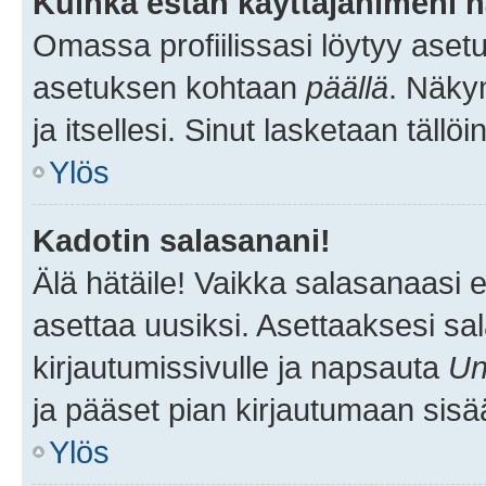
Kuinka estän käyttäjänimeni n
Omassa profiilissasi löytyy aset
asetuksen kohtaan
päällä
. Näkym
ja itsellesi. Sinut lasketaan tällö
Ylös
Kadotin salasanani!
Älä hätäile! Vaikka salasanaasi 
asettaa uusiksi. Asettaaksesi s
kirjautumissivulle ja napsauta
Un
ja pääset pian kirjautumaan sisä
Ylös