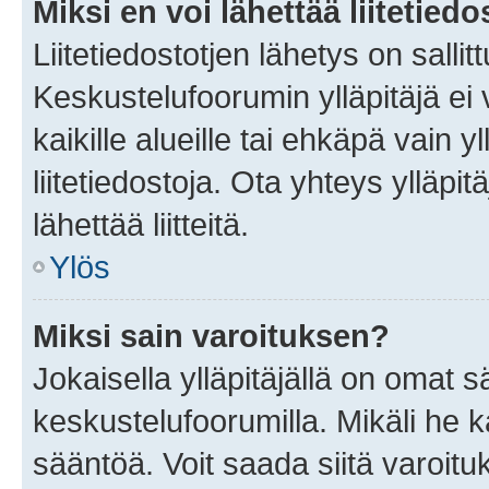
Miksi en voi lähettää liitetied
Liitetiedostotjen lähetys on sallit
Keskustelufoorumin ylläpitäjä ei v
kaikille alueille tai ehkäpä vain 
liitetiedostoja. Ota yhteys ylläpit
lähettää liitteitä.
Ylös
Miksi sain varoituksen?
Jokaisella ylläpitäjällä on omat 
keskustelufoorumilla. Mikäli he ka
sääntöä. Voit saada siitä varoi