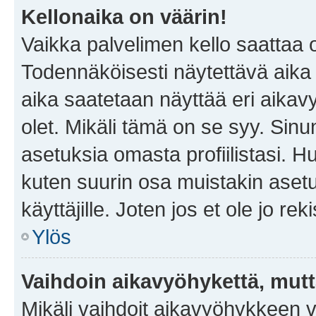
Kellonaika on väärin!
Vaikka palvelimen kello saattaa 
Todennäköisesti näytettävä aika
aika saatetaan näyttää eri aika
olet. Mikäli tämä on se syy. Si
asetuksia omasta profiilistasi. 
kuten suurin osa muistakin asetuks
käyttäjille. Joten jos et ole jo rek
Ylös
Vaihdoin aikavyöhykettä, mutta 
Mikäli vaihdoit aikavyöhykkeen 