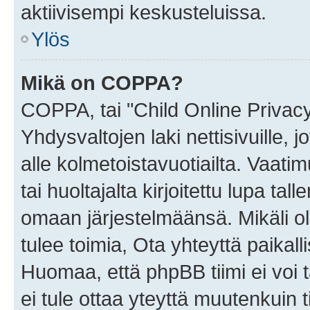
aktiivisempi keskusteluissa.
Ylös
Mikä on COPPA?
COPPA, tai "Child Online Privac
Yhdysvaltojen laki nettisivuille, 
alle kolmetoistavuotiailta. Vaa
tai huoltajalta kirjoitettu lupa ta
omaan järjestelmäänsä. Mikäli 
tulee toimia, Ota yhteyttä paika
Huomaa, että phpBB tiimi ei voi t
ei tule ottaa yteyttä muutenkuin t