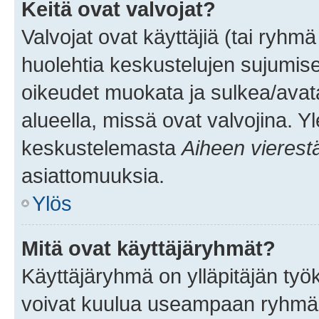
Keitä ovat valvojat?
Valvojat ovat käyttäjiä (tai ryhmä
huolehtia keskustelujen sujumise
oikeudet muokata ja sulkea/avata, 
alueella, missä ovat valvojina. Y
keskustelemasta
Aiheen vierest
asiattomuuksia.
Ylös
Mitä ovat käyttäjäryhmät?
Käyttäjäryhmä on ylläpitäjän työka
voivat kuulua useampaan ryhmään