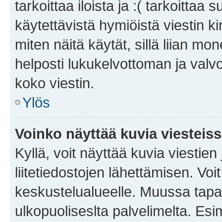
tarkoittaa iloista ja :( tarkoittaa 
käytettävistä hymiöistä viestin k
miten näitä käytät, sillä liian m
helposti lukukelvottoman ja valvo
koko viestin.
Ylös
Voinko näyttää kuvia viesteis
Kyllä, voit näyttää kuvia viestien 
liitetiedostojen lähettämisen. Vo
keskustelualueelle. Muussa tapa
ulkopuoliseslta palvelimelta. Es