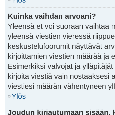
Kuinka vaihdan arvoani?
Yleensä et voi suoraan vaihtaa 
yleensä viestien vieressä riippu
keskustelufoorumit näyttävät ar
kirjoittamien viestien määrää ja er
Esimerkiksi valvojat ja ylläpitäjä
kirjoita viestiä vain nostaakses
viestiesi määrän vähentyneen yl
Ylös
Joudun kirjautumaan sisään, k