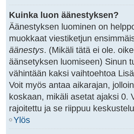
Kuinka luon äänestyksen?
Äänestyksen luominen on helppoa.
muokkaat viestiketjun ensimmäis
äänestys
. (Mikäli tätä ei ole. oik
äänsetyksen luomiseen) Sinun tu
vähintään kaksi vaihtoehtoa Lisää
Voit myös antaa aikarajan, jolloi
koskaan, mikäli asetat ajaksi 0.
rajoitettu ja se riippuu keskustel
Ylös