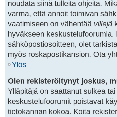
noudata siinä tulleita ohjeita. Mi
varma, että annoit toimivan sähk
vaatimiseen on vähentää
villejä
k
hyväkseen keskustelufoorumia. Mi
sähköpostiosoitteen, olet tarkista
myös roskapostikansion. Ota yhte
Ylös
Olen rekisteröitynyt joskus, 
Ylläpitäjä on saattanut sulkea ta
keskustelufoorumit poistavat k
tietokannan kokoa. Koita rekister