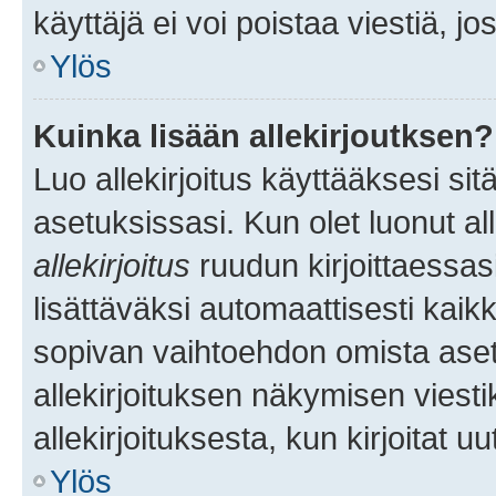
käyttäjä ei voi poistaa viestiä, jo
Ylös
Kuinka lisään allekirjoutksen?
Luo allekirjoitus käyttääksesi si
asetuksissasi. Kun olet luonut all
allekirjoitus
ruudun kirjoittaessasi
lisättäväksi automaattisesti kaikki
sopivan vaihtoehdon omista asetu
allekirjoituksen näkymisen viesti
allekirjoituksesta, kun kirjoitat uu
Ylös