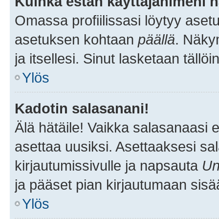
Kuinka estän käyttäjänimeni n
Omassa profiilissasi löytyy aset
asetuksen kohtaan
päällä
. Näkym
ja itsellesi. Sinut lasketaan tällö
Ylös
Kadotin salasanani!
Älä hätäile! Vaikka salasanaasi 
asettaa uusiksi. Asettaaksesi s
kirjautumissivulle ja napsauta
Un
ja pääset pian kirjautumaan sisä
Ylös