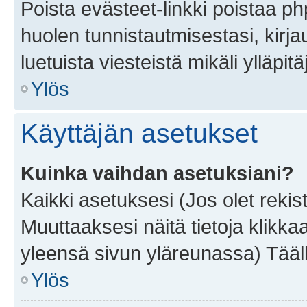
Poista evästeet-linkki poistaa p
huolen tunnistautmisestasi, kirja
luetuista viesteistä mikäli ylläpitä
Ylös
Käyttäjän asetukset
Kuinka vaihdan asetuksiani?
Kaikki asetuksesi (Jos olet rekist
Muuttaaksesi näitä tietoja klikka
yleensä sivun yläreunassa) Tääll
Ylös