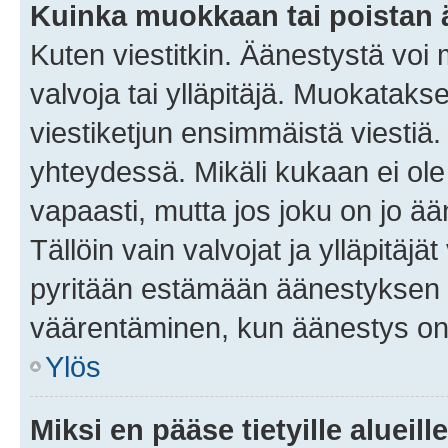
Kuinka muokkaan tai poistan
Kuten viestitkin. Äänestystä voi
valvoja tai ylläpitäjä. Muokatak
viestiketjun ensimmäistä viestiä
yhteydessä. Mikäli kukaan ei ol
vapaasti, mutta jos joku on jo ä
Tällöin vain valvojat ja ylläpitäjä
pyritään estämään äänestyksen 
väärentäminen, kun äänestys on
Ylös
Miksi en pääse tietyille alueill