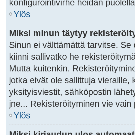
konfigurointivirhe heidän puolella
Ylös
Miksi minun täytyy rekisteröit
Sinun ei välttämättä tarvitse. Se
kiinni sallivatko he rekisteröitym
Mutta kuitenkin. Rekisteröitymine
jotka eivät ole sallittuja vierail
yksityisviestit, sähköpostin lähet
jne... Rekisteröityminen vie vain
Ylös
Miksi kirjaudun ulos automaat