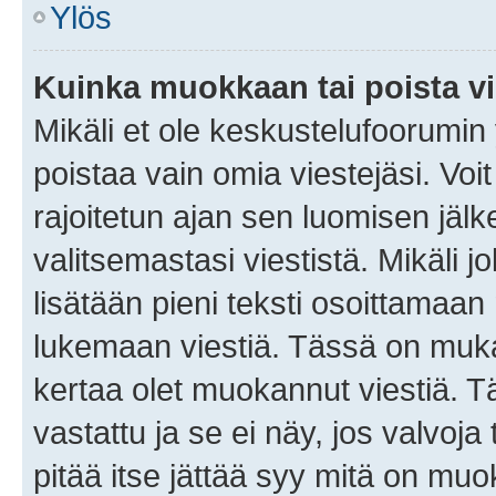
Ylös
Kuinka muokkaan tai poista vi
Mikäli et ole keskustelufoorumin y
poistaa vain omia viestejäsi. Voi
rajoitetun ajan sen luomisen jäl
valitsemastasi viestistä. Mikäli jo
lisätään pieni teksti osoittama
lukemaan viestiä. Tässä on mu
kertaa olet muokannut viestiä. Tä
vastattu ja se ei näy, jos valvoja
pitää itse jättää syy mitä on muo