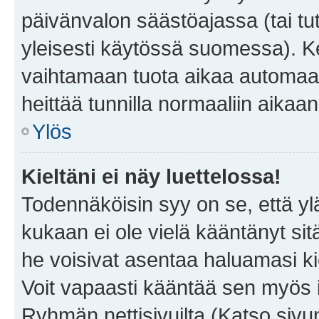
päivänvalon säästöajassa (tai tu
yleisesti käytössä suomessa). Ke
vaihtamaan tuota aikaa automaatti
heittää tunnilla normaaliin aikaan
Ylös
Kieltäni ei näy luettelossa!
Todennäköisin syy on se, että yläp
kukaan ei ole vielä kääntänyt sitä 
he voisivat asentaa haluamasi ki
Voit vapaasti kääntää sen myös i
Ryhmän nettisivuilta (Katso sivun