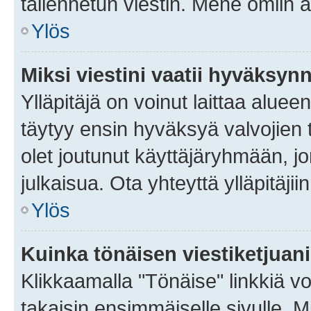
tallennetun viestin. Mene omiin a
Ylös
Miksi viestini vaatii hyväksyn
Ylläpitäjä on voinut laittaa alueen
täytyy ensin hyväksyä valvojien 
olet joutunut käyttäjäryhmään, jo
julkaisua. Ota yhteyttä ylläpitäjii
Ylös
Kuinka tönäisen viestiketjuan
Klikkaamalla "Tönäise" linkkiä voi
takaisin ensimmäiselle sivulle. M