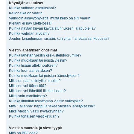
Käyttäjän asetukset
Kuinka vaihdan asetuksiani?
Kellonaika on väärin!
Vaihdoin aikavyöhykettä, mutta kello on silti väärin!
Kieltäni ei näy luettelossa!
Kuinka näytän kuvan käyttäjätunnukseni alapuolella?
Kuinka vaihdan arvoani?
Joudun kirjautumaan sisään, kun yritän lähettää sähköpostia?
Viestin lähetyksen ongelmat
Kuinka lähetän viestin keskustelufoorumille?
Kuinka muokkaan tai poista viestin?
Kuinka lisään allekirjoutksen?
Kuinka luon äänestyksen?
Kuinka muokkaan tai poistan äänestyksen?
Miksi en pääse tietyille alueille?
Miksi en voi äänestää?
Miksi en voi lähettää liitetiedostoa?
Miksi sain varoituksen?
Kuinka ilmoitan asiattoman viestin valvojalle?
Mitä "Tallenna" nappula tekee viestien lähetyksessä?
Miksi viestini vaatii hyväksynnän?
Kuinka tönäisen viestiketjuani?
Viestien muotoilu ja viestityypit
Mitä on BBCode?