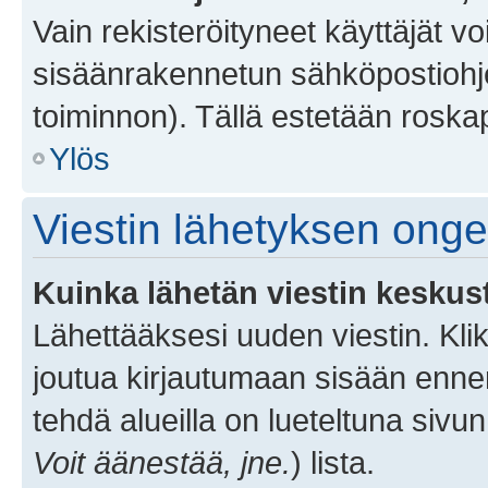
Vain rekisteröityneet käyttäjät v
sisäänrakennetun sähköpostiohjel
toiminnon). Tällä estetään roskap
Ylös
Viestin lähetyksen ong
Kuinka lähetän viestin keskus
Lähettääksesi uuden viestin. Kl
joutua kirjautumaan sisään ennen 
tehdä alueilla on lueteltuna sivun
Voit äänestää, jne.
) lista.