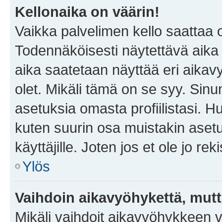
Kellonaika on väärin!
Vaikka palvelimen kello saattaa 
Todennäköisesti näytettävä aika
aika saatetaan näyttää eri aika
olet. Mikäli tämä on se syy. Si
asetuksia omasta profiilistasi. 
kuten suurin osa muistakin asetuks
käyttäjille. Joten jos et ole jo rek
Ylös
Vaihdoin aikavyöhykettä, mutta 
Mikäli vaihdoit aikavyöhykkeen 