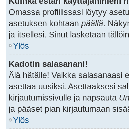
Kuinka estän käyttäjänimeni n
Omassa profiilissasi löytyy aset
asetuksen kohtaan
päällä
. Näkym
ja itsellesi. Sinut lasketaan tällö
Ylös
Kadotin salasanani!
Älä hätäile! Vaikka salasanaasi 
asettaa uusiksi. Asettaaksesi s
kirjautumissivulle ja napsauta
Un
ja pääset pian kirjautumaan sisä
Ylös