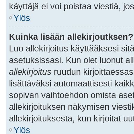
käyttäjä ei voi poistaa viestiä, jo
Ylös
Kuinka lisään allekirjoutksen?
Luo allekirjoitus käyttääksesi si
asetuksissasi. Kun olet luonut all
allekirjoitus
ruudun kirjoittaessasi
lisättäväksi automaattisesti kaikki
sopivan vaihtoehdon omista asetu
allekirjoituksen näkymisen viesti
allekirjoituksesta, kun kirjoitat uu
Ylös