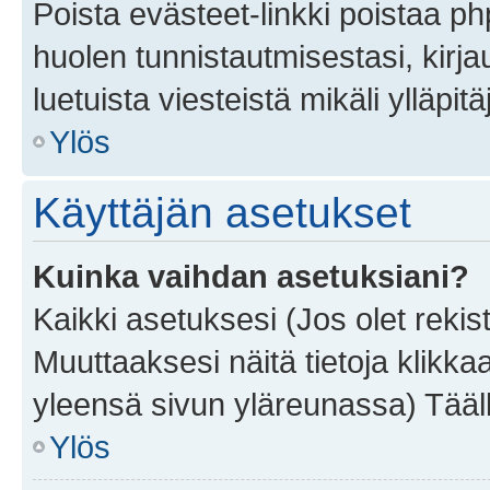
Poista evästeet-linkki poistaa p
huolen tunnistautmisestasi, kirja
luetuista viesteistä mikäli ylläpitä
Ylös
Käyttäjän asetukset
Kuinka vaihdan asetuksiani?
Kaikki asetuksesi (Jos olet rekist
Muuttaaksesi näitä tietoja klikka
yleensä sivun yläreunassa) Tääll
Ylös