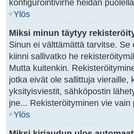
konfigurointivirhe heidän puolella
Ylös
Miksi minun täytyy rekisteröit
Sinun ei välttämättä tarvitse. Se
kiinni sallivatko he rekisteröitym
Mutta kuitenkin. Rekisteröitymine
jotka eivät ole sallittuja vierail
yksityisviestit, sähköpostin lähet
jne... Rekisteröityminen vie vain
Ylös
Miksi kirjaudun ulos automaat