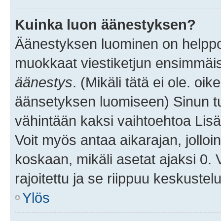
Kuinka luon äänestyksen?
Äänestyksen luominen on helppoa.
muokkaat viestiketjun ensimmäis
äänestys
. (Mikäli tätä ei ole. oik
äänsetyksen luomiseen) Sinun tu
vähintään kaksi vaihtoehtoa Lisää
Voit myös antaa aikarajan, jolloi
koskaan, mikäli asetat ajaksi 0.
rajoitettu ja se riippuu keskustel
Ylös