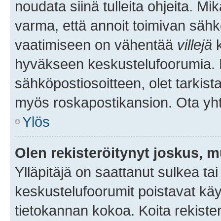
noudata siinä tulleita ohjeita. Mi
varma, että annoit toimivan sähk
vaatimiseen on vähentää
villejä
k
hyväkseen keskustelufoorumia. Mi
sähköpostiosoitteen, olet tarkista
myös roskapostikansion. Ota yhte
Ylös
Olen rekisteröitynyt joskus, 
Ylläpitäjä on saattanut sulkea ta
keskustelufoorumit poistavat k
tietokannan kokoa. Koita rekister