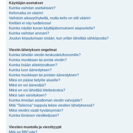
Käyttäjän asetukset
Kuinka vaihdan asetuksiani?
Kellonaika on väärin!
Vaihdoin aikavyöhykettä, mutta kello on silti väärin!
Kieltäni ei näy luettelossa!
Kuinka näytän kuvan käyttäjätunnukseni alapuolella?
Kuinka vaihdan arvoani?
Joudun kirjautumaan sisään, kun yritän lähettää sähköpostia?
Viestin lähetyksen ongelmat
Kuinka lähetän viestin keskustelufoorumille?
Kuinka muokkaan tai poista viestin?
Kuinka lisään allekirjoutksen?
Kuinka luon äänestyksen?
Kuinka muokkaan tai poistan äänestyksen?
Miksi en pääse tietyille alueille?
Miksi en voi äänestää?
Miksi en voi lähettää liitetiedostoa?
Miksi sain varoituksen?
Kuinka ilmoitan asiattoman viestin valvojalle?
Mitä "Tallenna" nappula tekee viestien lähetyksessä?
Miksi viestini vaatii hyväksynnän?
Kuinka tönäisen viestiketjuani?
Viestien muotoilu ja viestityypit
Mitä on BBCode?