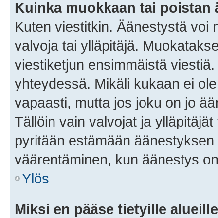
Kuinka muokkaan tai poistan
Kuten viestitkin. Äänestystä voi
valvoja tai ylläpitäjä. Muokatak
viestiketjun ensimmäistä viestiä
yhteydessä. Mikäli kukaan ei ol
vapaasti, mutta jos joku on jo ä
Tällöin vain valvojat ja ylläpitäjä
pyritään estämään äänestyksen 
väärentäminen, kun äänestys on
Ylös
Miksi en pääse tietyille alueill