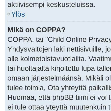
aktiivisempi keskusteluissa.
Ylös
Mikä on COPPA?
COPPA, tai "Child Online Privac
Yhdysvaltojen laki nettisivuille, 
alle kolmetoistavuotiailta. Vaa
tai huoltajalta kirjoitettu lupa ta
omaan järjestelmäänsä. Mikäli 
tulee toimia, Ota yhteyttä paika
Huomaa, että phpBB tiimi ei voi t
ei tule ottaa yteyttä muutenkuin t