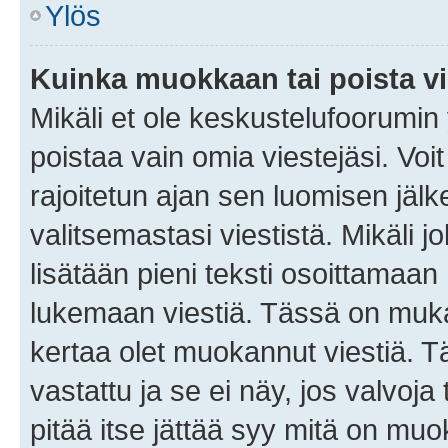
Ylös
Kuinka muokkaan tai poista vi
Mikäli et ole keskustelufoorumin y
poistaa vain omia viestejäsi. Voi
rajoitetun ajan sen luomisen jäl
valitsemastasi viestistä. Mikäli jo
lisätään pieni teksti osoittama
lukemaan viestiä. Tässä on mu
kertaa olet muokannut viestiä. Tä
vastattu ja se ei näy, jos valvoja
pitää itse jättää syy mitä on muo