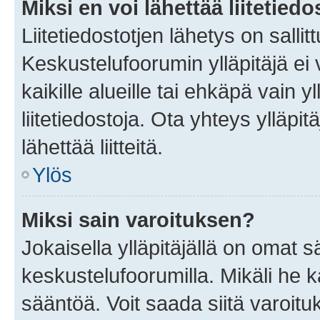
Miksi en voi lähettää liitetied
Liitetiedostotjen lähetys on sallit
Keskustelufoorumin ylläpitäjä ei v
kaikille alueille tai ehkäpä vain 
liitetiedostoja. Ota yhteys ylläpit
lähettää liitteitä.
Ylös
Miksi sain varoituksen?
Jokaisella ylläpitäjällä on omat 
keskustelufoorumilla. Mikäli he ka
sääntöä. Voit saada siitä varoi