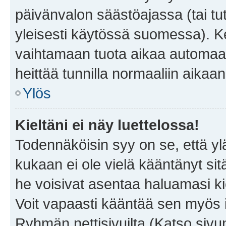
päivänvalon säästöajassa (tai tu
yleisesti käytössä suomessa). Ke
vaihtamaan tuota aikaa automaatti
heittää tunnilla normaaliin aikaan
Ylös
Kieltäni ei näy luettelossa!
Todennäköisin syy on se, että yläp
kukaan ei ole vielä kääntänyt sitä 
he voisivat asentaa haluamasi ki
Voit vapaasti kääntää sen myös i
Ryhmän nettisivuilta (Katso sivun