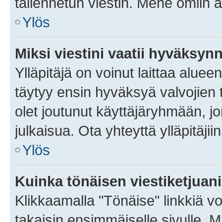
tallennetun viestin. Mene omiin a
Ylös
Miksi viestini vaatii hyväksyn
Ylläpitäjä on voinut laittaa alueen
täytyy ensin hyväksyä valvojien 
olet joutunut käyttäjäryhmään, jo
julkaisua. Ota yhteyttä ylläpitäjii
Ylös
Kuinka tönäisen viestiketjuan
Klikkaamalla "Tönäise" linkkiä voi
takaisin ensimmäiselle sivulle. M