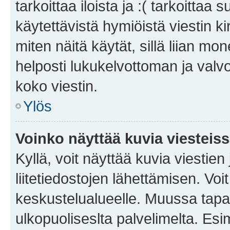
tarkoittaa iloista ja :( tarkoittaa 
käytettävistä hymiöistä viestin k
miten näitä käytät, sillä liian m
helposti lukukelvottoman ja valvo
koko viestin.
Ylös
Voinko näyttää kuvia viesteis
Kyllä, voit näyttää kuvia viestien 
liitetiedostojen lähettämisen. Vo
keskustelualueelle. Muussa tapa
ulkopuoliseslta palvelimelta. Es