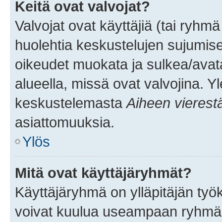
Keitä ovat valvojat?
Valvojat ovat käyttäjiä (tai ryhmä
huolehtia keskustelujen sujumise
oikeudet muokata ja sulkea/avata, 
alueella, missä ovat valvojina. Y
keskustelemasta
Aiheen vierest
asiattomuuksia.
Ylös
Mitä ovat käyttäjäryhmät?
Käyttäjäryhmä on ylläpitäjän työka
voivat kuulua useampaan ryhmään