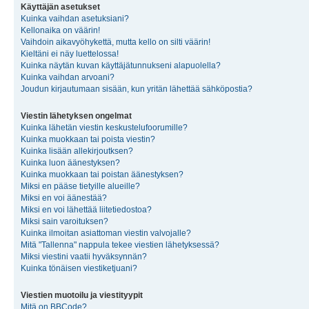
Käyttäjän asetukset
Kuinka vaihdan asetuksiani?
Kellonaika on väärin!
Vaihdoin aikavyöhykettä, mutta kello on silti väärin!
Kieltäni ei näy luettelossa!
Kuinka näytän kuvan käyttäjätunnukseni alapuolella?
Kuinka vaihdan arvoani?
Joudun kirjautumaan sisään, kun yritän lähettää sähköpostia?
Viestin lähetyksen ongelmat
Kuinka lähetän viestin keskustelufoorumille?
Kuinka muokkaan tai poista viestin?
Kuinka lisään allekirjoutksen?
Kuinka luon äänestyksen?
Kuinka muokkaan tai poistan äänestyksen?
Miksi en pääse tietyille alueille?
Miksi en voi äänestää?
Miksi en voi lähettää liitetiedostoa?
Miksi sain varoituksen?
Kuinka ilmoitan asiattoman viestin valvojalle?
Mitä "Tallenna" nappula tekee viestien lähetyksessä?
Miksi viestini vaatii hyväksynnän?
Kuinka tönäisen viestiketjuani?
Viestien muotoilu ja viestityypit
Mitä on BBCode?