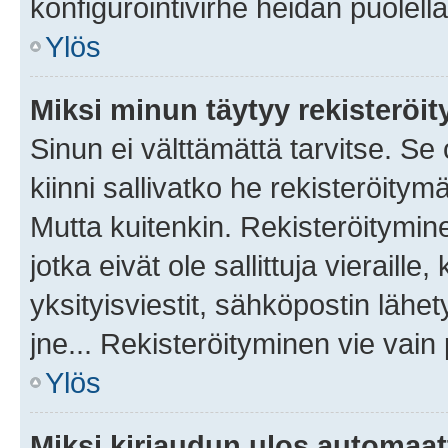
konfigurointivirhe heidän puolella
Ylös
Miksi minun täytyy rekisteröit
Sinun ei välttämättä tarvitse. Se
kiinni sallivatko he rekisteröitym
Mutta kuitenkin. Rekisteröitymine
jotka eivät ole sallittuja vierail
yksityisviestit, sähköpostin lähet
jne... Rekisteröityminen vie vain
Ylös
Miksi kirjaudun ulos automaat