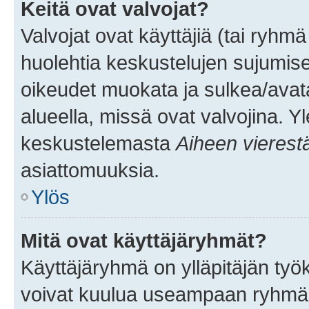
Keitä ovat valvojat?
Valvojat ovat käyttäjiä (tai ryhmä
huolehtia keskustelujen sujumise
oikeudet muokata ja sulkea/avata, 
alueella, missä ovat valvojina. Y
keskustelemasta
Aiheen vierest
asiattomuuksia.
Ylös
Mitä ovat käyttäjäryhmät?
Käyttäjäryhmä on ylläpitäjän työka
voivat kuulua useampaan ryhmään