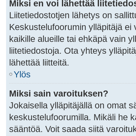
Miksi en voi lähettää liitetied
Liitetiedostotjen lähetys on sallit
Keskustelufoorumin ylläpitäjä ei v
kaikille alueille tai ehkäpä vain 
liitetiedostoja. Ota yhteys ylläpit
lähettää liitteitä.
Ylös
Miksi sain varoituksen?
Jokaisella ylläpitäjällä on omat 
keskustelufoorumilla. Mikäli he ka
sääntöä. Voit saada siitä varoi