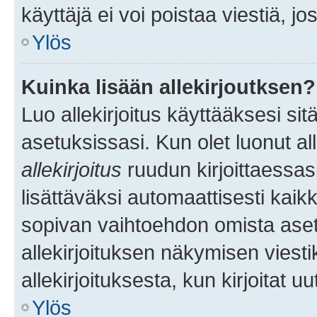
käyttäjä ei voi poistaa viestiä, jo
Ylös
Kuinka lisään allekirjoutksen?
Luo allekirjoitus käyttääksesi si
asetuksissasi. Kun olet luonut all
allekirjoitus
ruudun kirjoittaessasi
lisättäväksi automaattisesti kaikki
sopivan vaihtoehdon omista asetu
allekirjoituksen näkymisen viesti
allekirjoituksesta, kun kirjoitat uu
Ylös