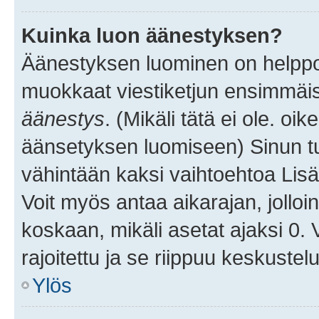
Kuinka luon äänestyksen?
Äänestyksen luominen on helppoa.
muokkaat viestiketjun ensimmäis
äänestys
. (Mikäli tätä ei ole. oik
äänsetyksen luomiseen) Sinun tu
vähintään kaksi vaihtoehtoa Lisää
Voit myös antaa aikarajan, jolloi
koskaan, mikäli asetat ajaksi 0.
rajoitettu ja se riippuu keskustel
Ylös