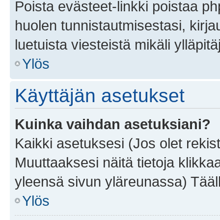
Poista evästeet-linkki poistaa p
huolen tunnistautmisestasi, kirja
luetuista viesteistä mikäli ylläpitä
Ylös
Käyttäjän asetukset
Kuinka vaihdan asetuksiani?
Kaikki asetuksesi (Jos olet rekist
Muuttaaksesi näitä tietoja klikka
yleensä sivun yläreunassa) Tääll
Ylös