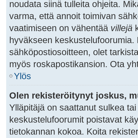
noudata siinä tulleita ohjeita. Mi
varma, että annoit toimivan sähk
vaatimiseen on vähentää
villejä
k
hyväkseen keskustelufoorumia. Mi
sähköpostiosoitteen, olet tarkista
myös roskapostikansion. Ota yhte
Ylös
Olen rekisteröitynyt joskus, 
Ylläpitäjä on saattanut sulkea ta
keskustelufoorumit poistavat k
tietokannan kokoa. Koita rekister