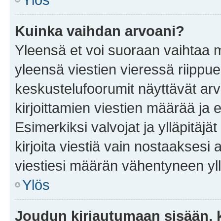
Kuinka vaihdan arvoani?
Yleensä et voi suoraan vaihtaa 
yleensä viestien vieressä riippu
keskustelufoorumit näyttävät ar
kirjoittamien viestien määrää ja er
Esimerkiksi valvojat ja ylläpitäjä
kirjoita viestiä vain nostaakses
viestiesi määrän vähentyneen yl
Ylös
Joudun kirjautumaan sisään, k