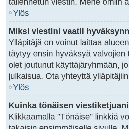
tallennetun viestin. Mene omiin a
Ylös
Miksi viestini vaatii hyväksyn
Ylläpitäjä on voinut laittaa alueen
täytyy ensin hyväksyä valvojien 
olet joutunut käyttäjäryhmään, jo
julkaisua. Ota yhteyttä ylläpitäjii
Ylös
Kuinka tönäisen viestiketjuan
Klikkaamalla "Tönäise" linkkiä voi
takaisin ensimmäiselle sivulle. M