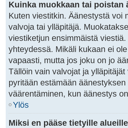
Kuinka muokkaan tai poistan
Kuten viestitkin. Äänestystä voi
valvoja tai ylläpitäjä. Muokatak
viestiketjun ensimmäistä viestiä
yhteydessä. Mikäli kukaan ei ol
vapaasti, mutta jos joku on jo ä
Tällöin vain valvojat ja ylläpitäjä
pyritään estämään äänestyksen 
väärentäminen, kun äänestys on
Ylös
Miksi en pääse tietyille alueill