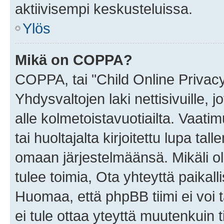
aktiivisempi keskusteluissa.
Ylös
Mikä on COPPA?
COPPA, tai "Child Online Privac
Yhdysvaltojen laki nettisivuille, 
alle kolmetoistavuotiailta. Vaa
tai huoltajalta kirjoitettu lupa ta
omaan järjestelmäänsä. Mikäli 
tulee toimia, Ota yhteyttä paika
Huomaa, että phpBB tiimi ei voi t
ei tule ottaa yteyttä muutenkuin t