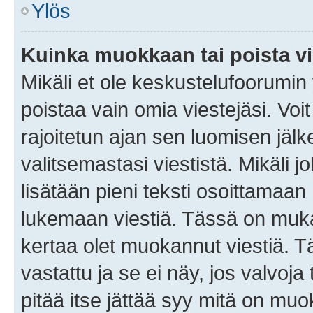
Ylös
Kuinka muokkaan tai poista vi
Mikäli et ole keskustelufoorumin y
poistaa vain omia viestejäsi. Voi
rajoitetun ajan sen luomisen jäl
valitsemastasi viestistä. Mikäli jo
lisätään pieni teksti osoittama
lukemaan viestiä. Tässä on mu
kertaa olet muokannut viestiä. Tä
vastattu ja se ei näy, jos valvoja
pitää itse jättää syy mitä on muo