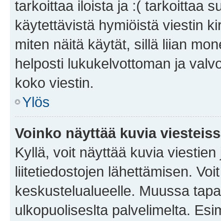
tarkoittaa iloista ja :( tarkoittaa 
käytettävistä hymiöistä viestin k
miten näitä käytät, sillä liian m
helposti lukukelvottoman ja valvo
koko viestin.
Ylös
Voinko näyttää kuvia viesteis
Kyllä, voit näyttää kuvia viestien 
liitetiedostojen lähettämisen. Vo
keskustelualueelle. Muussa tapa
ulkopuoliseslta palvelimelta. Es