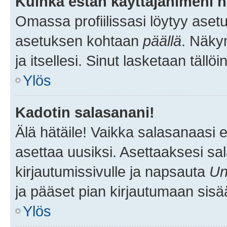
Kuinka estän käyttäjänimeni n
Omassa profiilissasi löytyy aset
asetuksen kohtaan
päällä
. Näkym
ja itsellesi. Sinut lasketaan tällö
Ylös
Kadotin salasanani!
Älä hätäile! Vaikka salasanaasi 
asettaa uusiksi. Asettaaksesi s
kirjautumissivulle ja napsauta
Un
ja pääset pian kirjautumaan sisä
Ylös