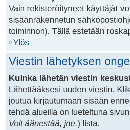
Vain rekisteröityneet käyttäjät v
sisäänrakennetun sähköpostiohjel
toiminnon). Tällä estetään roskap
Ylös
Viestin lähetyksen ong
Kuinka lähetän viestin keskus
Lähettääksesi uuden viestin. Kl
joutua kirjautumaan sisään ennen 
tehdä alueilla on lueteltuna sivun
Voit äänestää, jne.
) lista.