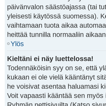
päivänvalon säästöajassa (tai tu
yleisesti käytössä suomessa). Ke
vaihtamaan tuota aikaa automaatti
heittää tunnilla normaaliin aikaan
Ylös
Kieltäni ei näy luettelossa!
Todennäköisin syy on se, että yläp
kukaan ei ole vielä kääntänyt sitä 
he voisivat asentaa haluamasi ki
Voit vapaasti kääntää sen myös i
Ryhmän nettisivuilta (Katso sivun