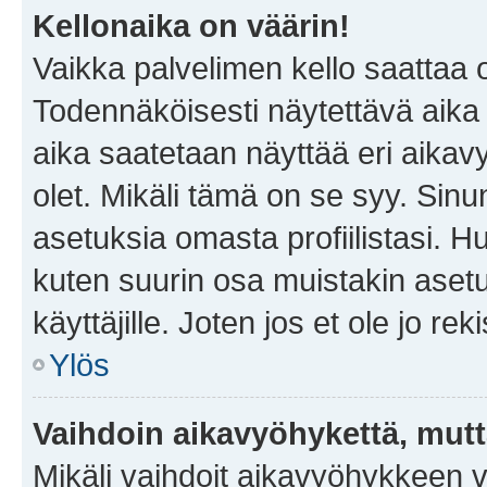
Kellonaika on väärin!
Vaikka palvelimen kello saattaa 
Todennäköisesti näytettävä aika
aika saatetaan näyttää eri aika
olet. Mikäli tämä on se syy. Si
asetuksia omasta profiilistasi. 
kuten suurin osa muistakin asetuks
käyttäjille. Joten jos et ole jo rek
Ylös
Vaihdoin aikavyöhykettä, mutta 
Mikäli vaihdoit aikavyöhykkeen 