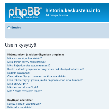
historia.keskustelu.info
Arkeologia, historia
Etusivu
Usein kysyttyä
Kirjautumisen ja rekisteröitymisen ongelmat
Miksi en voi kirjautua sisään?
Miksi minun täytyy rekisteröityä?
Miksi kirjaudun ulos automaattisesti?
Kuinka estän käyttäjänimeni näkymästä paikallaolijoiden listassa?
Kadotin salasanani!
Olen rekisteröitynyt, mutta en voi kirjautua sisään!
Olen rekisteröitynyt joskus, mutta en pääse enää kirjautumaan?!
Mikä on COPPA?
Miksi en voi rekisteröityä?
Mitä “Poista evästeet” tekee?
Käyttäjän asetukset
Kuinka vaihdan asetuksiani?
Kellonaika on väärin!