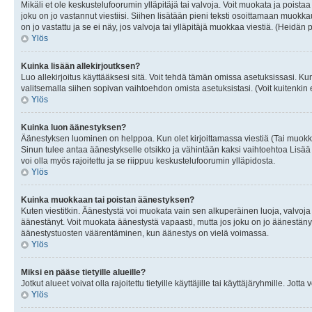
Mikäli et ole keskustelufoorumin ylläpitäjä tai valvoja. Voit muokata ja poista
joku on jo vastannut viestiisi. Siihen lisätään pieni teksti osoittamaan mu
on jo vastattu ja se ei näy, jos valvoja tai ylläpitäjä muokkaa viestiä. (Heidän 
Ylös
Kuinka lisään allekirjoutksen?
Luo allekirjoitus käyttääksesi sitä. Voit tehdä tämän omissa asetuksissasi. Kun 
valitsemalla siihen sopivan vaihtoehdon omista asetuksistasi. (Voit kuitenkin es
Ylös
Kuinka luon äänestyksen?
Äänestyksen luominen on helppoa. Kun olet kirjoittamassa viestiä (Tai muokk
Sinun tulee antaa äänestykselle otsikko ja vähintään kaksi vaihtoehtoa Lisää k
voi olla myös rajoitettu ja se riippuu keskustelufoorumin ylläpidosta.
Ylös
Kuinka muokkaan tai poistan äänestyksen?
Kuten viestitkin. Äänestystä voi muokata vain sen alkuperäinen luoja, valvoja
äänestänyt. Voit muokata äänestystä vapaasti, mutta jos joku on jo äänestänyt
äänestystuosten väärentäminen, kun äänestys on vielä voimassa.
Ylös
Miksi en pääse tietyille alueille?
Jotkut alueet voivat olla rajoitettu tietyille käyttäjille tai käyttäjäryhmille. Jotta
Ylös