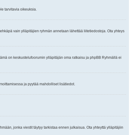
le tarvitavia oikeuksia.
tai ehkäpä vain ylläpitäjien ryhmän annetaan lähettää liitetiedostoja. Ota yhteys
en. Tämä on keskustelufoorumin ylläpitäjän oma ratkaisu ja phpBB Ryhmällä ei
ilmoittamisessa ja pyytää mahdolliset lisätiedot.
hmään, jonka viestit täytyy tarkistaa ennen julkaisua. Ota yhteyttä ylläpitäjiin