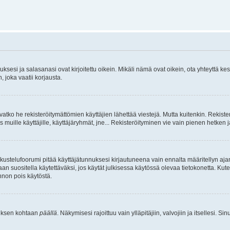
sesi ja salasanasi ovat kirjoitettu oikein. Mikäli nämä ovat oikein, ota yhteyttä ke
, joka vaatii korjausta.
ivatko he rekisteröitymättömien käyttäjien lähettää viestejä. Mutta kuitenkin. Rekister
s muille käyttäjille, käyttäjäryhmät, jne... Rekisteröityminen vie vain pienen hetken 
kustelufoorumi pitää käyttäjätunnuksesi kirjautuneena vain ennalta määritellyn ajan
an suositella käytettäväksi, jos käytät julkisessa käytössä olevaa tietokonetta. Kuten
innon pois käytöstä.
etuksen kohtaan
päällä
. Näkymisesi rajoittuu vain ylläpitäjiin, valvojiin ja itsellesi. S