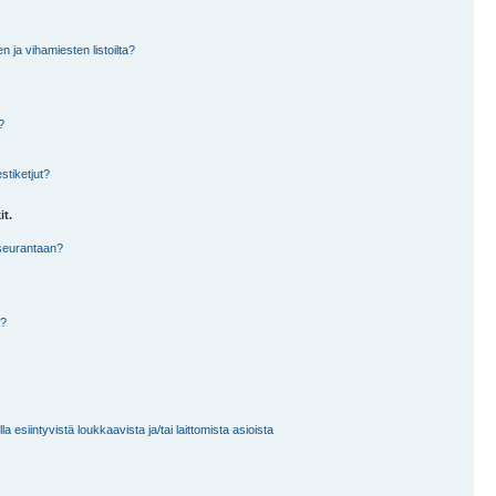
en ja vihamiesten listoilta?
?
stiketjut?
it.
 seurantaan?
a?
 esiintyvistä loukkaavista ja/tai laittomista asioista