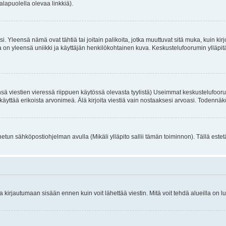
alapuolella olevaa linkkiä).
. Yleensä nämä ovat tähtiä tai joitain palikoita, jotka muuttuvat sitä muka, kuin kir
n yleensä uniikki ja käyttäjän henkilökohtainen kuva. Keskustelufoorumin ylläpitäjä
sä viestien vieressä riippuen käytössä olevasta tyylistä) Useimmat keskustelufooru
oivat käyttää erikoista arvonimeä. Älä kirjoita viestiä vain nostaaksesi arvoasi. Tod
netun sähköpostiohjelman avulla (Mikäli ylläpito sallii tämän toiminnon). Tällä estet
irjautumaan sisään ennen kuin voit lähettää viestin. Mitä voit tehdä alueilla on lu