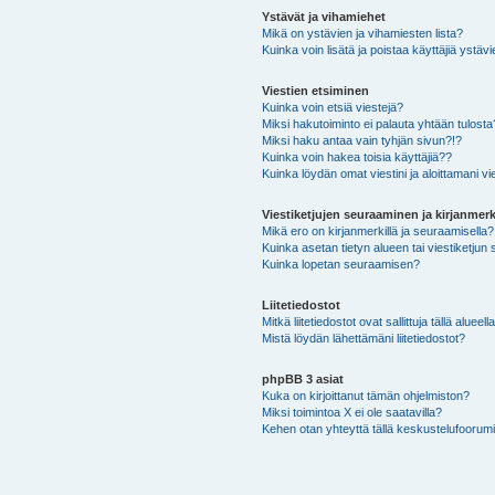
Ystävät ja vihamiehet
Mikä on ystävien ja vihamiesten lista?
Kuinka voin lisätä ja poistaa käyttäjiä ystävi
Viestien etsiminen
Kuinka voin etsiä viestejä?
Miksi hakutoiminto ei palauta yhtään tulosta
Miksi haku antaa vain tyhjän sivun?!?
Kuinka voin hakea toisia käyttäjiä??
Kuinka löydän omat viestini ja aloittamani vie
Viestiketjujen seuraaminen ja kirjanmerk
Mikä ero on kirjanmerkillä ja seuraamisella?
Kuinka asetan tietyn alueen tai viestiketjun
Kuinka lopetan seuraamisen?
Liitetiedostot
Mitkä liitetiedostot ovat sallittuja tällä alueell
Mistä löydän lähettämäni liitetiedostot?
phpBB 3 asiat
Kuka on kirjoittanut tämän ohjelmiston?
Miksi toimintoa X ei ole saatavilla?
Kehen otan yhteyttä tällä keskustelufoorumilla