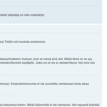
käli ylläpitäjä on näin määritellyt.
a) Täällä voit muokata asetuksiasi.
 aikavyöhykkeen mukaan, kuin se missä sinä olet. Mikäli tämä on se syy.
eröityneille käyttäjille. Joten jos et ole jo rekisteröitynyt. Nyt voisi olla
omessa). Keskustelufoorumia ei ole suuniteltu vaihtamaan tuota aikaa
sentaa haluamasi kielen. Mikäli käännöstä ei ole olemassa. Voit vapaasti kääntää