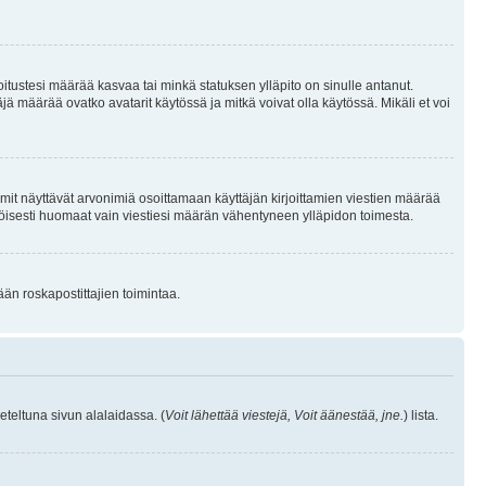
joitustesi määrää kasvaa tai minkä statuksen ylläpito on sinulle antanut.
 määrää ovatko avatarit käytössä ja mitkä voivat olla käytössä. Mikäli et voi
mit näyttävät arvonimiä osoittamaan käyttäjän kirjoittamien viestien määrää
ennäköisesti huomaat vain viestiesi määrän vähentyneen ylläpidon toimesta.
ään roskapostittajien toimintaa.
eteltuna sivun alalaidassa. (
Voit lähettää viestejä, Voit äänestää, jne.
) lista.