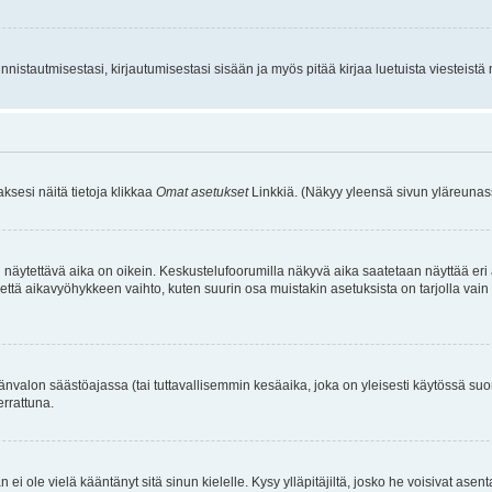
istautmisestasi, kirjautumisestasi sisään ja myös pitää kirjaa luetuista viesteistä mi
aksesi näitä tietoja klikkaa
Omat asetukset
Linkkiä. (Näkyy yleensä sivun yläreunass
 näytettävä aika on oikein. Keskustelufoorumilla näkyvä aika saatetaan näyttää eri
aikavyöhykkeen vaihto, kuten suurin osa muistakin asetuksista on tarjolla vain rekist
änvalon säästöajassa (tai tuttavallisemmin kesäaika, joka on yleisesti käytössä su
errattuna.
an ei ole vielä kääntänyt sitä sinun kielelle. Kysy ylläpitäjiltä, josko he voisivat a