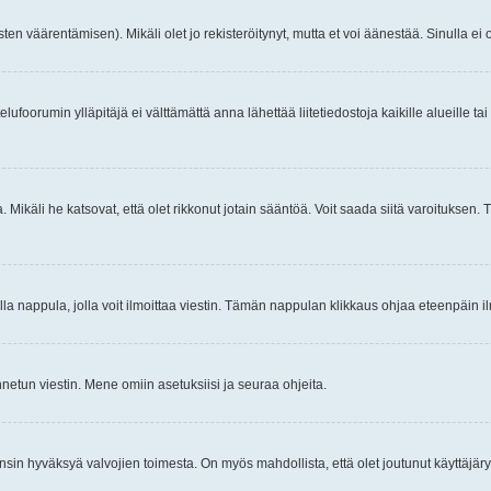
ten väärentämisen). Mikäli olet jo rekisteröitynyt, mutta et voi äänestää. Sinulla ei o
telufoorumin ylläpitäjä ei välttämättä anna lähettää liitetiedostoja kaikille alueille 
. Mikäli he katsovat, että olet rikkonut jotain sääntöä. Voit saada siitä varoituks
isi olla nappula, jolla voit ilmoittaa viestin. Tämän nappulan klikkaus ohjaa eteenpäin 
etun viestin. Mene omiin asetuksiisi ja seuraa ohjeita.
y ensin hyväksyä valvojien toimesta. On myös mahdollista, että olet joutunut käyttäjäry