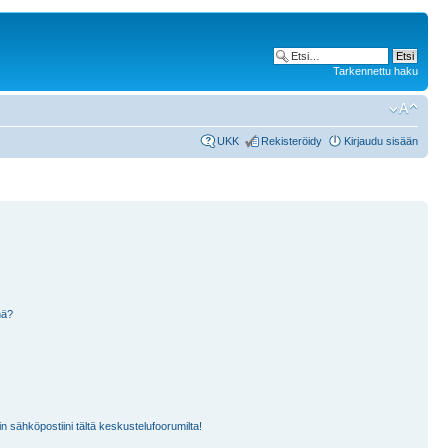
Tarkennettu haku
UKK
Rekisteröidy
Kirjaudu sisään
nä?
n sähköpostiini tältä keskustelufoorumilta!