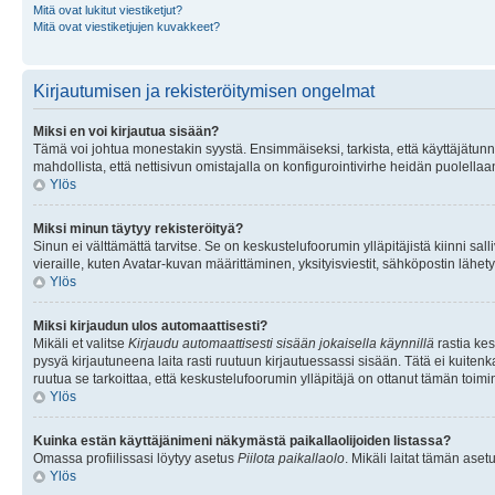
Mitä ovat lukitut viestiketjut?
Mitä ovat viestiketjujen kuvakkeet?
Kirjautumisen ja rekisteröitymisen ongelmat
Miksi en voi kirjautua sisään?
Tämä voi johtua monestakin syystä. Ensimmäiseksi, tarkista, että käyttäjätunnuk
mahdollista, että nettisivun omistajalla on konfigurointivirhe heidän puolellaan
Ylös
Miksi minun täytyy rekisteröityä?
Sinun ei välttämättä tarvitse. Se on keskustelufoorumin ylläpitäjistä kiinni sall
vieraille, kuten Avatar-kuvan määrittäminen, yksityisviestit, sähköpostin lähety
Ylös
Miksi kirjaudun ulos automaattisesti?
Mikäli et valitse
Kirjaudu automaattisesti sisään jokaisella käynnillä
rastia kes
pysyä kirjautuneena laita rasti ruutuun kirjautuessassi sisään. Tätä ei kuitenka
ruutua se tarkoittaa, että keskustelufoorumin ylläpitäjä on ottanut tämän toim
Ylös
Kuinka estän käyttäjänimeni näkymästä paikallaolijoiden listassa?
Omassa profiilissasi löytyy asetus
Piilota paikallaolo
. Mikäli laitat tämän as
Ylös