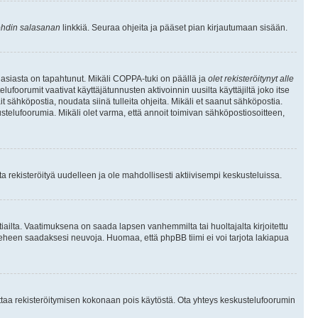
hdin salasanan
linkkiä. Seuraa ohjeita ja pääset pian kirjautumaan sisään.
 asiasta on tapahtunut. Mikäli COPPA-tuki on päällä ja
olet rekisteröitynyt alle
ufoorumit vaativat käyttäjätunnusten aktivoinnin uusilta käyttäjiltä joko itse
ait sähköpostia, noudata siinä tulleita ohjeita. Mikäli et saanut sähköpostia.
telufoorumia. Mikäli olet varma, että annoit toimivan sähköpostiosoitteen,
 rekisteröityä uudelleen ja ole mahdollisesti aktiivisempi keskusteluissa.
tiailta. Vaatimuksena on saada lapsen vanhemmilta tai huoltajalta kirjoitettu
ieheen saadaksesi neuvoja. Huomaa, että phpBB tiimi ei voi tarjota lakiapua
 ottaa rekisteröitymisen kokonaan pois käytöstä. Ota yhteys keskustelufoorumin