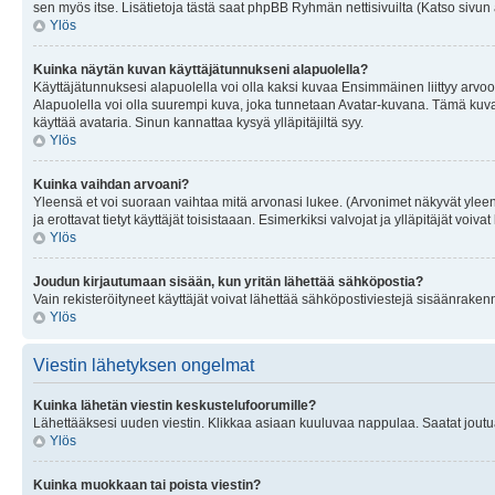
sen myös itse. Lisätietoja tästä saat phpBB Ryhmän nettisivuilta (Katso sivun 
Ylös
Kuinka näytän kuvan käyttäjätunnukseni alapuolella?
Käyttäjätunnuksesi alapuolella voi olla kaksi kuvaa Ensimmäinen liittyy arvoosi
Alapuolella voi olla suurempi kuva, joka tunnetaan Avatar-kuvana. Tämä kuva o
käyttää avataria. Sinun kannattaa kysyä ylläpitäjiltä syy.
Ylös
Kuinka vaihdan arvoani?
Yleensä et voi suoraan vaihtaa mitä arvonasi lukee. (Arvonimet näkyvät yleen
ja erottavat tietyt käyttäjät toisistaaan. Esimerkiksi valvojat ja ylläpitäjät v
Ylös
Joudun kirjautumaan sisään, kun yritän lähettää sähköpostia?
Vain rekisteröityneet käyttäjät voivat lähettää sähköpostiviestejä sisäänraken
Ylös
Viestin lähetyksen ongelmat
Kuinka lähetän viestin keskustelufoorumille?
Lähettääksesi uuden viestin. Klikkaa asiaan kuuluvaa nappulaa. Saatat joutua k
Ylös
Kuinka muokkaan tai poista viestin?