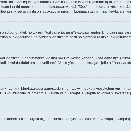
a vain omia viestejäsi. Voit muokata viestiäsi (Joskus vain rajoitetun ajan sen luom
okkauksen tapahtuneen, kun palaat lukemaan viestiä. Tässä on mukana myös lukumäärä
pitää itse jättää syy mitä on muokattu ja miksi). Huomaa, että normaali käyttäjä ei voi 
olet luonut allekirjoituksen. Voit valita
Lisää allekirjoitus
ruudun kirjoittaessasi viest
tää allekirjoituksen näkymisen viestikohtaisesti poistamalla rastin allekirjoituksesta,
aat viestiketjun ensimmäistä viestiä) näet valikossa kohdan
Lisää äänestys
. (Mikäl
aikki vaihtoehdot omille riveillensä. Voit myös antaa aikarajan, jolloin äänestys pä
 tai ylläpitäjä. Muokataksesi äänestystä sinun täytyy muokata viestiketjun ensimmäi
. Et voi muokata vaihtoehtoja. Tällöin vain valvojat ja ylläpitäjät voivat muokata 
 voisit nähdä, lukea, kirjoittaa, jne... tarvitset erityisoikeuksia. Vain valvojat ja ylläpi