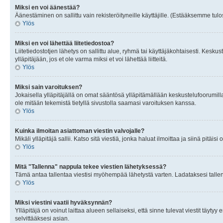
Miksi en voi äänestää?
Äänestäminen on sallittu vain rekisteröityneille käyttäjille. (Estääksemme tulos
Ylös
Miksi en voi lähettää liitetiedostoa?
Liitetiedostotjen lähetys on sallittu alue, ryhmä tai käyttäjäkohtaisesti. Keskus
ylläpitäjään, jos et ole varma miksi et voi lähettää liitteitä.
Ylös
Miksi sain varoituksen?
Jokaisella ylläpitäjällä on omat sääntösä ylläpitämällään keskustelufoorumilla
ole mitään tekemistä tietyllä sivustolla saamasi varoituksen kanssa.
Ylös
Kuinka ilmoitan asiattoman viestin valvojalle?
Mikäli ylläpitäjä sallii. Katso sitä viestiä, jonka haluat ilmoittaa ja siinä pitä
Ylös
Mitä "Tallenna" nappula tekee viestien lähetyksessä?
Tämä antaa tallentaa viestisi myöhempää lähetystä varten. Ladataksesi tallenn
Ylös
Miksi viestini vaatii hyväksynnän?
Ylläpitäjä on voinut laittaa alueen sellaiseksi, että sinne tulevat viestit täyty
selvittääksesi asian.