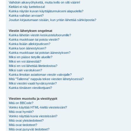
Vaihdoin aikavyöhykettä, mutta kello on silti väärin!
Kieltäni ei näy luettelossa!
Kuinka näytän kuvan käyttäjätunnukseni alapuolella?
Kuinka vaihdan arvoani?
Joudun kirjautumaan sisään, kun yritän lähettää sähköpostia?
Viestin lähetyksen ongelmat
Kuinka lähetän viestin keskustelufoorumille?
Kuinka muokkaan tai poista viestin?
Kuinka lisään allekirjoutksen?
Kuinka luon äänestyksen?
Kuinka muokkaan tai poistan äänestyksen?
Miksi en pääse tietyille alueille?
Miksi en voi äänestää?
Miksi en voi lähettää liitetiedostoa?
Miksi sain varoituksen?
Kuinka ilmoitan asiattoman viestin valvojalle?
Mitä "Tallenna" nappula tekee viestien lähetyksessä?
Miksi viestini vaatii hyväksynnän?
Kuinka tönäisen viestiketjuani?
Viestien muotoilu ja viestityypit
Mitä on BBCode?
Voinko käyttää HTML-kieltä viesteissäni?
Mitä ovat hymiöt?
Voinko näyttää kuvia viesteissäni?
Mitä ovat yleistiedotteet?
Mitä ovat tiedotteet?
Mitä ovat pysyvät tiedotteet?