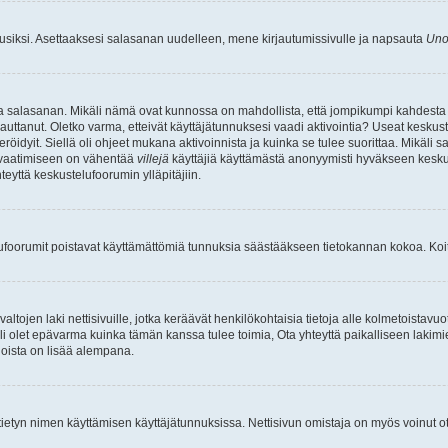
uusiksi. Asettaaksesi salasanan uudelleen, mene kirjautumissivulle ja napsauta
Uno
n ja salasanan. Mikäli nämä ovat kunnossa on mahdollista, että jompikumpi kahdesta
auttanut. Oletko varma, etteivät käyttäjätunnuksesi vaadi aktivointia? Useat keskustel
röidyit. Siellä oli ohjeet mukana aktivoinnista ja kuinka se tulee suorittaa. Mikäli s
n vaatimiseen on vähentää
villejä
käyttäjiä käyttämästä anonyymisti hyväkseen keskus
teyttä keskustelufoorumin ylläpitäjiin.
elufoorumit poistavat käyttämättömiä tunnuksia säästääkseen tietokannan kokoa. Koita
tojen laki nettisivuille, jotka keräävät henkilökohtaisia tietoja alle kolmetoistavuo
li olet epävarma kuinka tämän kanssa tulee toimia, Ota yhteyttä paikalliseen lakim
 joista on lisää alempana.
nyt tietyn nimen käyttämisen käyttäjätunnuksissa. Nettisivun omistaja on myös voinut