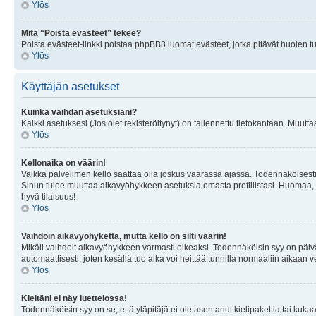
Ylös
Mitä “Poista evästeet” tekee?
Poista evästeet-linkki poistaa phpBB3 luomat evästeet, jotka pitävät huolen tunn
Ylös
Käyttäjän asetukset
Kuinka vaihdan asetuksiani?
Kaikki asetuksesi (Jos olet rekisteröitynyt) on tallennettu tietokantaan. Muutta
Ylös
Kellonaika on väärin!
Vaikka palvelimen kello saattaa olla joskus väärässä ajassa. Todennäköisesti
Sinun tulee muuttaa aikavyöhykkeen asetuksia omasta profiilistasi. Huomaa, että 
hyvä tilaisuus!
Ylös
Vaihdoin aikavyöhykettä, mutta kello on silti väärin!
Mikäli vaihdoit aikavyöhykkeen varmasti oikeaksi. Todennäköisin syy on päiv
automaattisesti, joten kesällä tuo aika voi heittää tunnilla normaaliin aikaan v
Ylös
Kieltäni ei näy luettelossa!
Todennäköisin syy on se, että yläpitäjä ei ole asentanut kielipakettia tai kuka