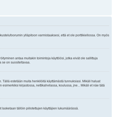
skustelufoorumin ylläpitoon varmistaaksesi, että et ole porttikiellossa. On myös
öityminen antaa muitakin toimintoja käyttöösi, jotka eivät ole sallittuja
ja se on suositeltavaa.
. Tällä estetään muita henkilöitä käyttämästä tunnuksiasi. Mikäli haluat
 esimerkiksi kirjastossa, nettikahvilassa, koulussa, jne... Mikäli et näe tätä
inut lasketaan tällöin piilotettujen käyttäjien lukumäärässä.