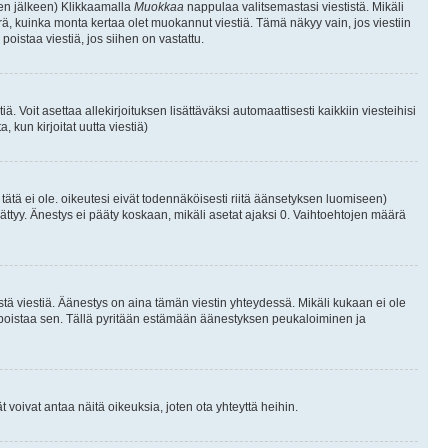
isen jälkeen) Klikkaamalla
Muokkaa
nappulaa valitsemastasi viestistä. Mikäli
, kuinka monta kertaa olet muokannut viestiä. Tämä näkyy vain, jos viestiin
poistaa viestiä, jos siihen on vastattu.
iä. Voit asettaa allekirjoituksen lisättäväksi automaattisesti kaikkiin viesteihisi
 kun kirjoitat uutta viestiä)
i tätä ei ole. oikeutesi eivät todennäköisesti riitä äänsetyksen luomiseen)
ättyy. Änestys ei pääty koskaan, mikäli asetat ajaksi 0. Vaihtoehtojen määrä
stä viestiä. Äänestys on aina tämän viestin yhteydessä. Mikäli kukaan ei ole
tai poistaa sen. Tällä pyritään estämään äänestyksen peukaloiminen ja
täjät voivat antaa näitä oikeuksia, joten ota yhteyttä heihin.