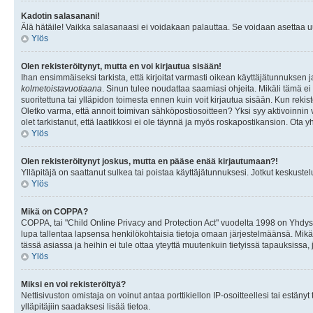
Kadotin salasanani!
Älä hätäile! Vaikka salasanaasi ei voidakaan palauttaa. Se voidaan asettaa 
Ylös
Olen rekisteröitynyt, mutta en voi kirjautua sisään!
Ihan ensimmäiseksi tarkista, että kirjoitat varmasti oikean käyttäjätunnukse
kolmetoistavuotiaana
. Sinun tulee noudattaa saamiasi ohjeita. Mikäli tämä ei 
suoritettuna tai ylläpidon toimesta ennen kuin voit kirjautua sisään. Kun rekiste
Oletko varma, että annoit toimivan sähköpostiosoitteen? Yksi syy aktivoinni
olet tarkistanut, että laatikkosi ei ole täynnä ja myös roskapostikansion. Ota yh
Ylös
Olen rekisteröitynyt joskus, mutta en pääse enää kirjautumaan?!
Ylläpitäjä on saattanut sulkea tai poistaa käyttäjätunnuksesi. Jotkut keskust
Ylös
Mikä on COPPA?
COPPA, tai "Child Online Privacy and Protection Act" vuodelta 1998 on Yhdysval
lupa tallentaa lapsensa henkilökohtaisia tietoja omaan järjestelmäänsä. Mikä
tässä asiassa ja heihin ei tule ottaa yteyttä muutenkuin tietyissä tapauksissa,
Ylös
Miksi en voi rekisteröityä?
Nettisivuston omistaja on voinut antaa porttikiellon IP-osoitteellesi tai estä
ylläpitäjiin saadaksesi lisää tietoa.