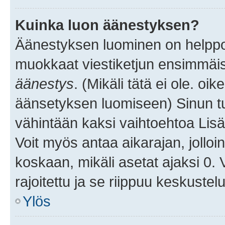
Kuinka luon äänestyksen?
Äänestyksen luominen on helppoa.
muokkaat viestiketjun ensimmäis
äänestys
. (Mikäli tätä ei ole. oik
äänsetyksen luomiseen) Sinun tu
vähintään kaksi vaihtoehtoa Lisää
Voit myös antaa aikarajan, jolloi
koskaan, mikäli asetat ajaksi 0.
rajoitettu ja se riippuu keskustel
Ylös