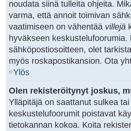
noudata siinä tulleita ohjeita. Mi
varma, että annoit toimivan sähk
vaatimiseen on vähentää
villejä
k
hyväkseen keskustelufoorumia. Mi
sähköpostiosoitteen, olet tarkista
myös roskapostikansion. Ota yhte
Ylös
Olen rekisteröitynyt joskus, 
Ylläpitäjä on saattanut sulkea ta
keskustelufoorumit poistavat k
tietokannan kokoa. Koita rekister