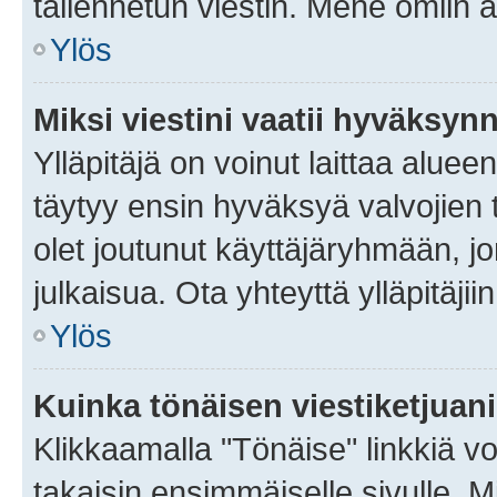
tallennetun viestin. Mene omiin a
Ylös
Miksi viestini vaatii hyväksyn
Ylläpitäjä on voinut laittaa alueen
täytyy ensin hyväksyä valvojien 
olet joutunut käyttäjäryhmään, jo
julkaisua. Ota yhteyttä ylläpitäjii
Ylös
Kuinka tönäisen viestiketjuan
Klikkaamalla "Tönäise" linkkiä voi
takaisin ensimmäiselle sivulle. M