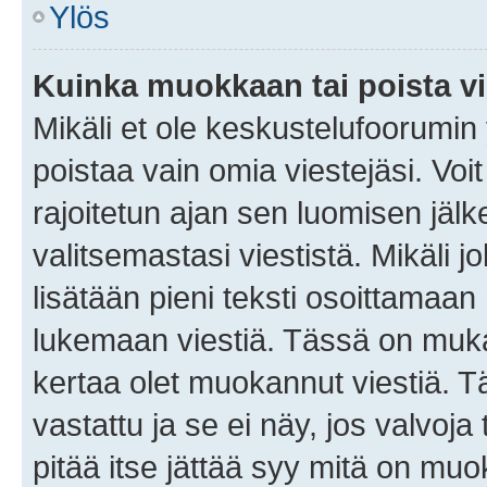
Ylös
Kuinka muokkaan tai poista vi
Mikäli et ole keskustelufoorumin y
poistaa vain omia viestejäsi. Voi
rajoitetun ajan sen luomisen jäl
valitsemastasi viestistä. Mikäli jo
lisätään pieni teksti osoittama
lukemaan viestiä. Tässä on mu
kertaa olet muokannut viestiä. Tä
vastattu ja se ei näy, jos valvoja
pitää itse jättää syy mitä on muo