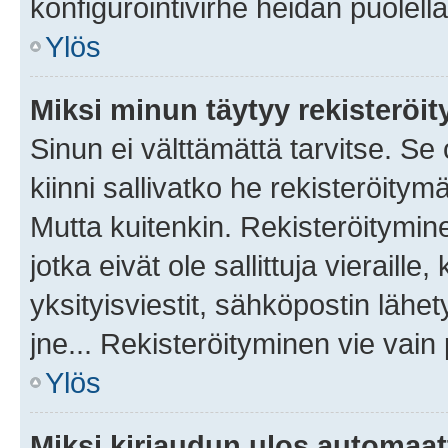
konfigurointivirhe heidän puolella
Ylös
Miksi minun täytyy rekisteröit
Sinun ei välttämättä tarvitse. Se
kiinni sallivatko he rekisteröitym
Mutta kuitenkin. Rekisteröitymine
jotka eivät ole sallittuja vierail
yksityisviestit, sähköpostin lähet
jne... Rekisteröityminen vie vain
Ylös
Miksi kirjaudun ulos automaat