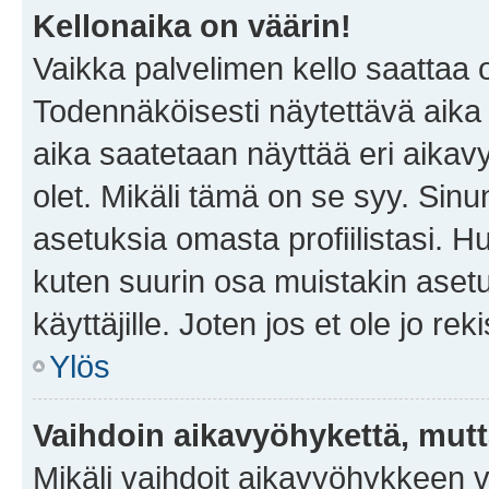
Kellonaika on väärin!
Vaikka palvelimen kello saattaa 
Todennäköisesti näytettävä aika
aika saatetaan näyttää eri aika
olet. Mikäli tämä on se syy. Si
asetuksia omasta profiilistasi. 
kuten suurin osa muistakin asetuks
käyttäjille. Joten jos et ole jo rek
Ylös
Vaihdoin aikavyöhykettä, mutta 
Mikäli vaihdoit aikavyöhykkeen 