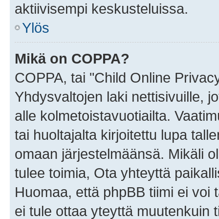
aktiivisempi keskusteluissa.
Ylös
Mikä on COPPA?
COPPA, tai "Child Online Privac
Yhdysvaltojen laki nettisivuille, 
alle kolmetoistavuotiailta. Vaa
tai huoltajalta kirjoitettu lupa ta
omaan järjestelmäänsä. Mikäli 
tulee toimia, Ota yhteyttä paika
Huomaa, että phpBB tiimi ei voi t
ei tule ottaa yteyttä muutenkuin t