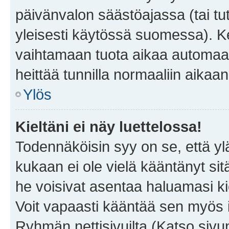
päivänvalon säästöajassa (tai tu
yleisesti käytössä suomessa). Ke
vaihtamaan tuota aikaa automaatti
heittää tunnilla normaaliin aikaan
Ylös
Kieltäni ei näy luettelossa!
Todennäköisin syy on se, että yläp
kukaan ei ole vielä kääntänyt sitä 
he voisivat asentaa haluamasi ki
Voit vapaasti kääntää sen myös i
Ryhmän nettisivuilta (Katso sivun