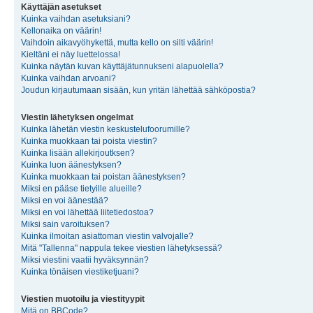
Käyttäjän asetukset
Kuinka vaihdan asetuksiani?
Kellonaika on väärin!
Vaihdoin aikavyöhykettä, mutta kello on silti väärin!
Kieltäni ei näy luettelossa!
Kuinka näytän kuvan käyttäjätunnukseni alapuolella?
Kuinka vaihdan arvoani?
Joudun kirjautumaan sisään, kun yritän lähettää sähköpostia?
Viestin lähetyksen ongelmat
Kuinka lähetän viestin keskustelufoorumille?
Kuinka muokkaan tai poista viestin?
Kuinka lisään allekirjoutksen?
Kuinka luon äänestyksen?
Kuinka muokkaan tai poistan äänestyksen?
Miksi en pääse tietyille alueille?
Miksi en voi äänestää?
Miksi en voi lähettää liitetiedostoa?
Miksi sain varoituksen?
Kuinka ilmoitan asiattoman viestin valvojalle?
Mitä "Tallenna" nappula tekee viestien lähetyksessä?
Miksi viestini vaatii hyväksynnän?
Kuinka tönäisen viestiketjuani?
Viestien muotoilu ja viestityypit
Mitä on BBCode?