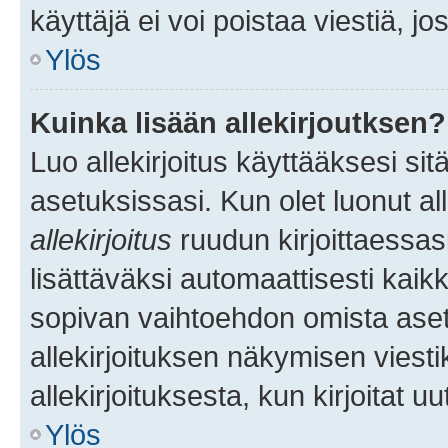
käyttäjä ei voi poistaa viestiä, jo
Ylös
Kuinka lisään allekirjoutksen?
Luo allekirjoitus käyttääksesi si
asetuksissasi. Kun olet luonut all
allekirjoitus
ruudun kirjoittaessasi
lisättäväksi automaattisesti kaikki
sopivan vaihtoehdon omista asetu
allekirjoituksen näkymisen viesti
allekirjoituksesta, kun kirjoitat uu
Ylös