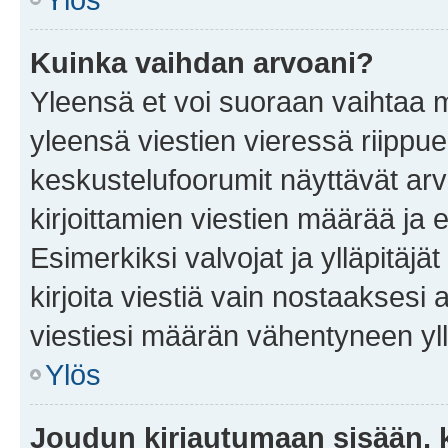
Kuinka vaihdan arvoani?
Yleensä et voi suoraan vaihtaa 
yleensä viestien vieressä riippu
keskustelufoorumit näyttävät ar
kirjoittamien viestien määrää ja er
Esimerkiksi valvojat ja ylläpitäjä
kirjoita viestiä vain nostaakses
viestiesi määrän vähentyneen yl
Ylös
Joudun kirjautumaan sisään, k