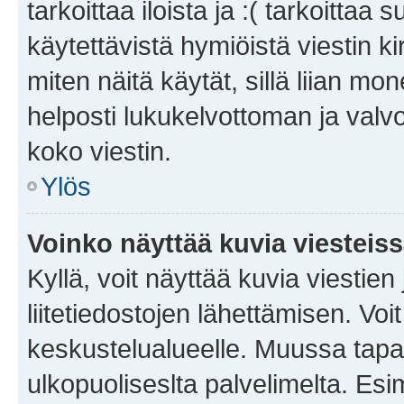
tarkoittaa iloista ja :( tarkoittaa 
käytettävistä hymiöistä viestin k
miten näitä käytät, sillä liian m
helposti lukukelvottoman ja valvo
koko viestin.
Ylös
Voinko näyttää kuvia viesteis
Kyllä, voit näyttää kuvia viestien 
liitetiedostojen lähettämisen. Vo
keskustelualueelle. Muussa tapa
ulkopuoliseslta palvelimelta. Es