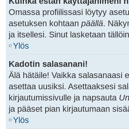
Kuinka estän käyttäjänimeni n
Omassa profiilissasi löytyy aset
asetuksen kohtaan
päällä
. Näkym
ja itsellesi. Sinut lasketaan tällö
Ylös
Kadotin salasanani!
Älä hätäile! Vaikka salasanaasi 
asettaa uusiksi. Asettaaksesi s
kirjautumissivulle ja napsauta
Un
ja pääset pian kirjautumaan sisä
Ylös