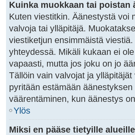
Kuinka muokkaan tai poistan
Kuten viestitkin. Äänestystä voi
valvoja tai ylläpitäjä. Muokatak
viestiketjun ensimmäistä viestiä
yhteydessä. Mikäli kukaan ei ol
vapaasti, mutta jos joku on jo ä
Tällöin vain valvojat ja ylläpitäjä
pyritään estämään äänestyksen 
väärentäminen, kun äänestys on
Ylös
Miksi en pääse tietyille alueill