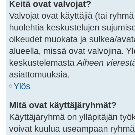
Keitä ovat valvojat?
Valvojat ovat käyttäjiä (tai ryhmä
huolehtia keskustelujen sujumise
oikeudet muokata ja sulkea/avata, 
alueella, missä ovat valvojina. Y
keskustelemasta
Aiheen vierest
asiattomuuksia.
Ylös
Mitä ovat käyttäjäryhmät?
Käyttäjäryhmä on ylläpitäjän työka
voivat kuulua useampaan ryhmään