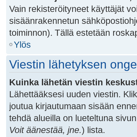
Vain rekisteröityneet käyttäjät v
sisäänrakennetun sähköpostiohjel
toiminnon). Tällä estetään roskap
Ylös
Viestin lähetyksen ong
Kuinka lähetän viestin keskus
Lähettääksesi uuden viestin. Kl
joutua kirjautumaan sisään ennen 
tehdä alueilla on lueteltuna sivun
Voit äänestää, jne.
) lista.