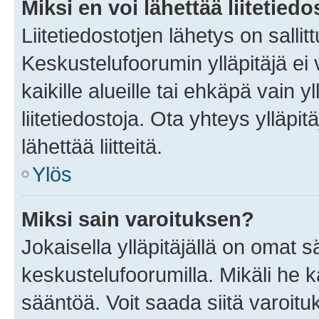
Miksi en voi lähettää liitetied
Liitetiedostotjen lähetys on sallit
Keskustelufoorumin ylläpitäjä ei v
kaikille alueille tai ehkäpä vain 
liitetiedostoja. Ota yhteys ylläpit
lähettää liitteitä.
Ylös
Miksi sain varoituksen?
Jokaisella ylläpitäjällä on omat 
keskustelufoorumilla. Mikäli he ka
sääntöä. Voit saada siitä varoi