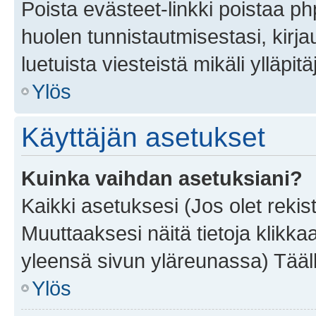
Poista evästeet-linkki poistaa p
huolen tunnistautmisestasi, kirja
luetuista viesteistä mikäli ylläpitä
Ylös
Käyttäjän asetukset
Kuinka vaihdan asetuksiani?
Kaikki asetuksesi (Jos olet rekist
Muuttaaksesi näitä tietoja klikka
yleensä sivun yläreunassa) Tääll
Ylös