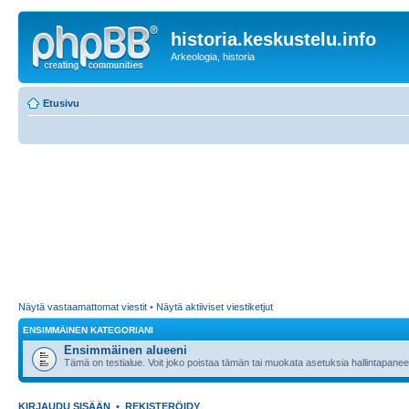
historia.keskustelu.info
Arkeologia, historia
Etusivu
Näytä vastaamattomat viestit
•
Näytä aktiiviset viestiketjut
ENSIMMÄINEN KATEGORIANI
Ensimmäinen alueeni
Tämä on testialue. Voit joko poistaa tämän tai muokata asetuksia hallintapanee
KIRJAUDU SISÄÄN
•
REKISTERÖIDY