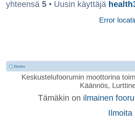
yhteensä
5
• Uusin käyttäjä
health
Error locati
Etusivu
Keskustelufoorumin moottorina toim
Käännös, Lurttin
Tämäkin on
ilmainen foor
Ilmoita