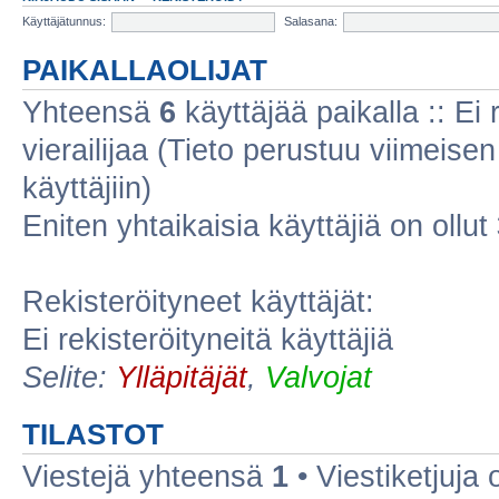
Käyttäjätunnus:
Salasana:
PAIKALLAOLIJAT
Yhteensä
6
käyttäjää paikalla :: Ei r
vierailijaa (Tieto perustuu viimeisen 
käyttäjiin)
Eniten yhtaikaisia käyttäjiä on ollut
Rekisteröityneet käyttäjät:
Ei rekisteröityneitä käyttäjiä
Selite:
Ylläpitäjät
,
Valvojat
TILASTOT
Viestejä yhteensä
1
• Viestiketjuja