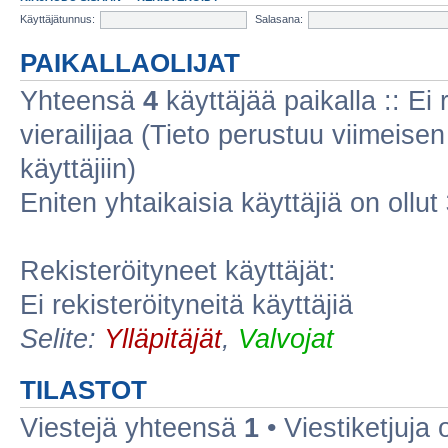
Käyttäjätunnus:
Salasana:
PAIKALLAOLIJAT
Yhteensä
4
käyttäjää paikalla :: Ei r
vierailijaa (Tieto perustuu viimeisen 
käyttäjiin)
Eniten yhtaikaisia käyttäjiä on ollut
Rekisteröityneet käyttäjät:
Ei rekisteröityneitä käyttäjiä
Selite:
Ylläpitäjät
,
Valvojat
TILASTOT
Viestejä yhteensä
1
• Viestiketjuja