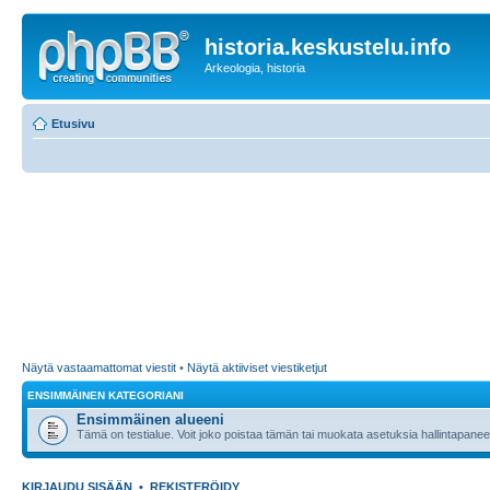
historia.keskustelu.info
Arkeologia, historia
Etusivu
Näytä vastaamattomat viestit
•
Näytä aktiiviset viestiketjut
ENSIMMÄINEN KATEGORIANI
Ensimmäinen alueeni
Tämä on testialue. Voit joko poistaa tämän tai muokata asetuksia hallintapanee
KIRJAUDU SISÄÄN
•
REKISTERÖIDY