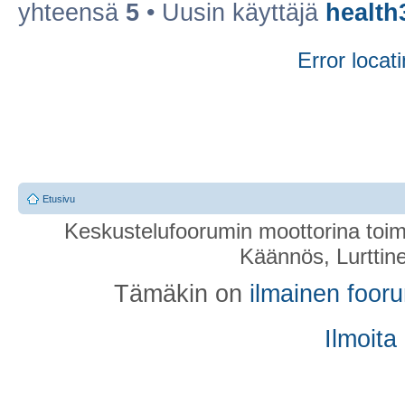
yhteensä
5
• Uusin käyttäjä
health
Error locati
Etusivu
Keskustelufoorumin moottorina toim
Käännös, Lurttin
Tämäkin on
ilmainen foor
Ilmoita