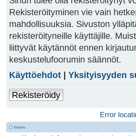
Sinun tulee olla rekisteröitynyt v
Rekisteröityminen vie vain hetken
mahdollisuuksia. Sivuston ylläpit
rekisteröityneille käyttäjille. Mu
liittyvät käytännöt ennen kirjau
keskustelufoorumin säännöt.
Käyttöehdot
|
Yksityisyyden s
Rekisteröidy
Error locati
Etusivu