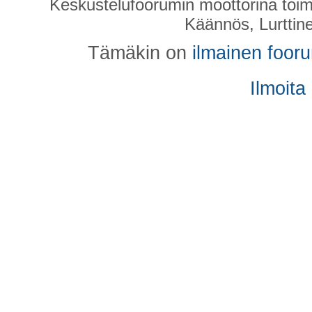
Keskustelufoorumin moottorina toim
Käännös, Lurttin
Tämäkin on
ilmainen foor
Ilmoita