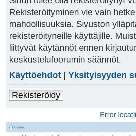
Sinun tulee olla rekisteröitynyt v
Rekisteröityminen vie vain hetken
mahdollisuuksia. Sivuston ylläpit
rekisteröityneille käyttäjille. Mu
liittyvät käytännöt ennen kirjau
keskustelufoorumin säännöt.
Käyttöehdot
|
Yksityisyyden s
Rekisteröidy
Error locati
Etusivu