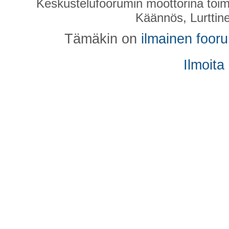
Keskustelufoorumin moottorina toim
Käännös, Lurttin
Tämäkin on
ilmainen foor
Ilmoita