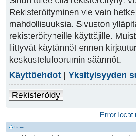
Sinun tulee olla rekisteröitynyt v
Rekisteröityminen vie vain hetken
mahdollisuuksia. Sivuston ylläpit
rekisteröityneille käyttäjille. Mu
liittyvät käytännöt ennen kirjau
keskustelufoorumin säännöt.
Käyttöehdot
|
Yksityisyyden s
Rekisteröidy
Error locati
Etusivu