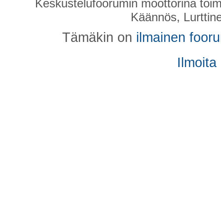
Keskustelufoorumin moottorina toim
Käännös, Lurttin
Tämäkin on
ilmainen foor
Ilmoita