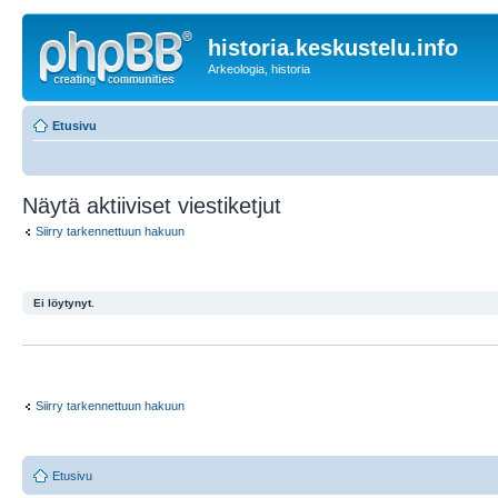
historia.keskustelu.info
Arkeologia, historia
Etusivu
Näytä aktiiviset viestiketjut
Siirry tarkennettuun hakuun
Ei löytynyt.
Siirry tarkennettuun hakuun
Etusivu