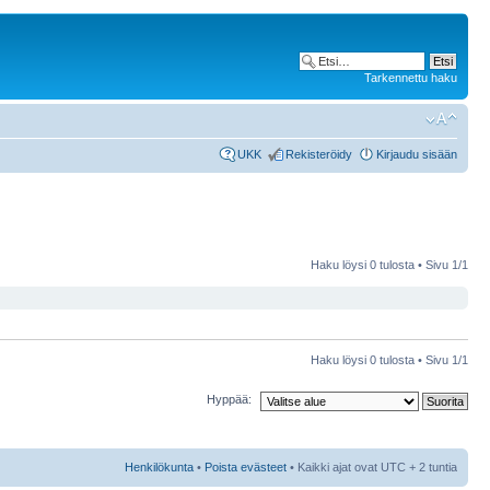
Tarkennettu haku
UKK
Rekisteröidy
Kirjaudu sisään
Haku löysi 0 tulosta • Sivu
1
/
1
Haku löysi 0 tulosta • Sivu
1
/
1
Hyppää:
Henkilökunta
•
Poista evästeet
• Kaikki ajat ovat UTC + 2 tuntia