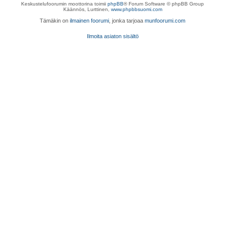
Keskustelufoorumin moottorina toimii
phpBB
® Forum Software © phpBB Group
Käännös, Lurttinen,
www.phpbbsuomi.com
Tämäkin on
ilmainen foorumi
, jonka tarjoaa
munfoorumi.com
Ilmoita asiaton sisältö