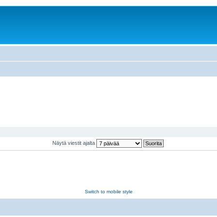
Näytä viestit ajalta
Switch to mobile style