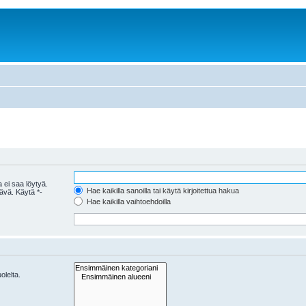
 ei saa löytyä.
Hae kaikilla sanoilla tai käytä kirjoitettua hakua
tävä. Käytä *-
Hae kaikilla vaihtoehdoilla
olelta.