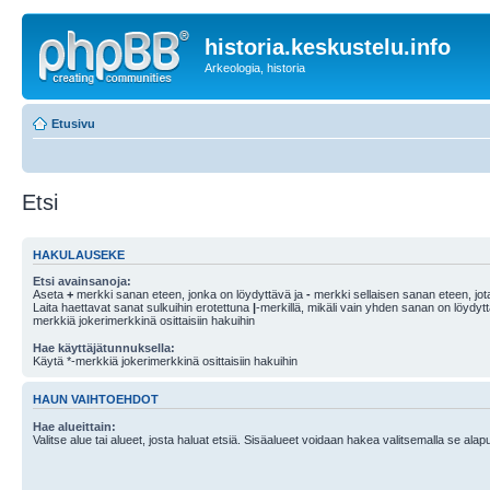
historia.keskustelu.info
Arkeologia, historia
Etusivu
Etsi
HAKULAUSEKE
Etsi avainsanoja:
Aseta
+
merkki sanan eteen, jonka on löydyttävä ja
-
merkki sellaisen sanan eteen, jota
Laita haettavat sanat sulkuihin erotettuna
|
-merkillä, mikäli vain yhden sanan on löydyt
merkkiä jokerimerkkinä osittaisiin hakuihin
Hae käyttäjätunnuksella:
Käytä *-merkkiä jokerimerkkinä osittaisiin hakuihin
HAUN VAIHTOEHDOT
Hae alueittain:
Valitse alue tai alueet, josta haluat etsiä. Sisäalueet voidaan hakea valitsemalla se alapu