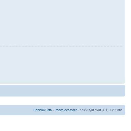
Henkilökunta
•
Poista evästeet
• Kaikki ajat ovat UTC + 2 tuntia