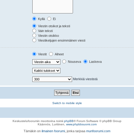
Kyllä
Ei
Viestin otsikot ja teksti
Vain teksti
Viestin otsikko
Viestiketjujen ensimmäinen viesti
Viestit
Aiheet
Nouseva
Laskeva
Merkkiä viestistä
Switch to mobile style
Keskustelufoorumin moottorina toimii
phpBB
® Forum Software © phpBB Group
Käännös, Lurttinen,
www.phpbbsuomi.com
Tämäkin on
ilmainen foorumi
, jonka tarjoaa
munfoorumi.com