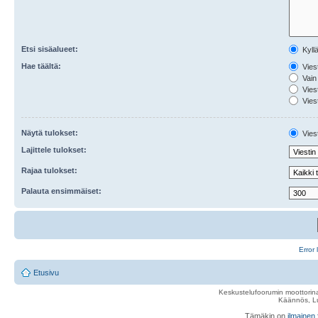
Etsi sisäalueet:
Kyll
Hae täältä:
Viest
Vain 
Viest
Viest
Näytä tulokset:
Viest
Lajittele tulokset:
Rajaa tulokset:
Palauta ensimmäiset:
Error 
Etusivu
Keskustelufoorumin moottorina
Käännös, Lu
Tämäkin on
ilmainen