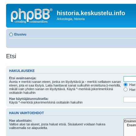
historia.keskustelu.info
Arkeologia, historia
Etusivu
Etsi
HAKULAUSEKE
Etsi avainsanoja:
Aseta
+
merkki sanan eteen, jonka on löydyttävä ja
-
merkki sellaisen sanan
Hae k
eteen, jota ei saa löytyä. Laita haettavat sanat sulkuihin erotettuna
|
-merkillä,
mikäli vain yhden sanan on löydyttävä. Käytä *-merkkiä jokerimerkkinä
Hae k
osittaisiin hakuihin
Hae käyttäjätunnuksella:
Käytä *-merkkiä jokerimerkkinä osittaisiin hakuihin
HAUN VAIHTOEHDOT
Hae alueittain:
Valitse alue tai alueet, josta haluat etsiä. Sisäalueet voidaan hakea
valitsemalla se alapuolelta.