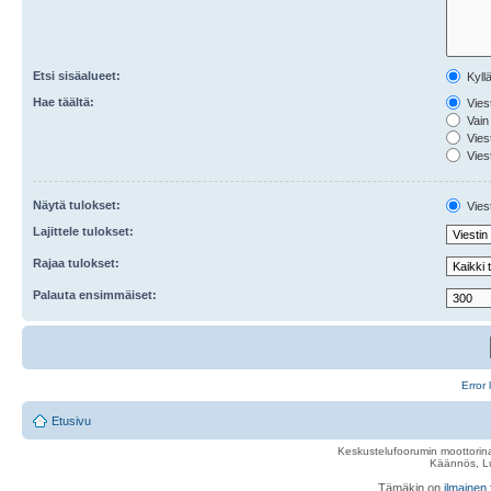
Etsi sisäalueet:
Kyll
Hae täältä:
Viest
Vain 
Viest
Viest
Näytä tulokset:
Viest
Lajittele tulokset:
Rajaa tulokset:
Palauta ensimmäiset:
Error 
Etusivu
Keskustelufoorumin moottorina
Käännös, Lu
Tämäkin on
ilmainen