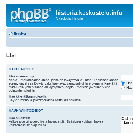
historia.keskustelu.info
Arkeologia, historia
Etusivu
Etsi
HAKULAUSEKE
Etsi avainsanoja:
Aseta
+
merkki sanan eteen, jonka on löydyttävä ja
-
merkki sellaisen sanan
Hae k
eteen, jota ei saa löytyä. Laita haettavat sanat sulkuihin erotettuna
|
-merkillä,
mikäli vain yhden sanan on löydyttävä. Käytä *-merkkiä jokerimerkkinä
Hae k
osittaisiin hakuihin
Hae käyttäjätunnuksella:
Käytä *-merkkiä jokerimerkkinä osittaisiin hakuihin
HAUN VAIHTOEHDOT
Hae alueittain:
Valitse alue tai alueet, josta haluat etsiä. Sisäalueet voidaan hakea
valitsemalla se alapuolelta.