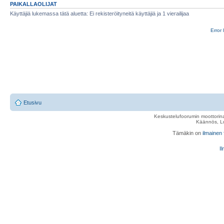
PAIKALLAOLIJAT
Käyttäjiä lukemassa tätä aluetta: Ei rekisteröityneitä käyttäjiä ja 1 vierailijaa
Error 
Etusivu
Keskustelufoorumin moottorina
Käännös, Lu
Tämäkin on
ilmainen
Il