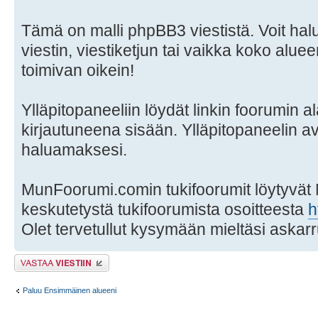
Tämä on malli phpBB3 viestistä. Voit hal
viestin, viestiketjun tai vaikka koko aluee
toimivan oikein!
Ylläpitopaneeliin löydät linkin foorumin al
kirjautuneena sisään. Ylläpitopaneelin a
haluamaksesi.
MunFoorumi.comin tukifoorumit löytyvät
keskutetystä tukifoorumista osoitteesta
h
Olet tervetullut kysymään mieltäsi askarr
Lähetä vastaus
Paluu Ensimmäinen alueeni