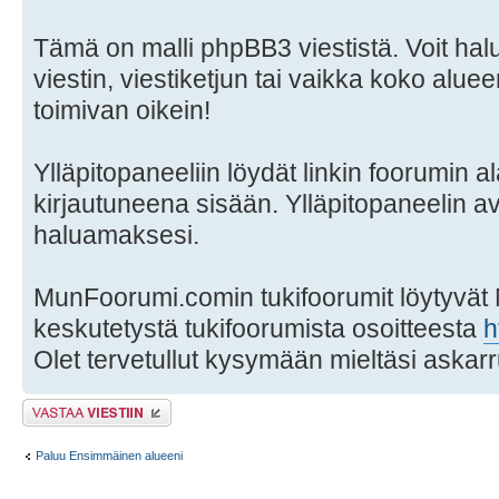
Tämä on malli phpBB3 viestistä. Voit hal
viestin, viestiketjun tai vaikka koko aluee
toimivan oikein!
Ylläpitopaneeliin löydät linkin foorumin al
kirjautuneena sisään. Ylläpitopaneelin a
haluamaksesi.
MunFoorumi.comin tukifoorumit löytyvät
keskutetystä tukifoorumista osoitteesta
h
Olet tervetullut kysymään mieltäsi askarr
Lähetä vastaus
Paluu Ensimmäinen alueeni