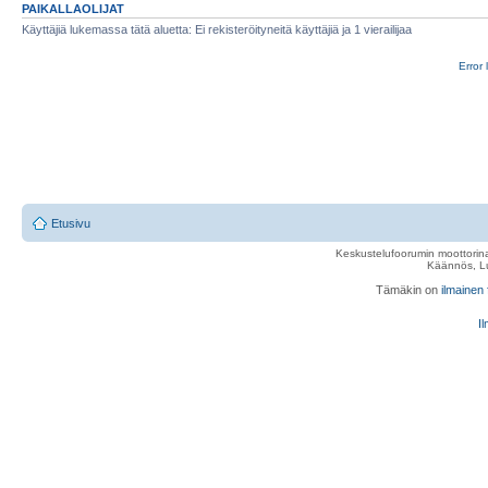
PAIKALLAOLIJAT
Käyttäjiä lukemassa tätä aluetta: Ei rekisteröityneitä käyttäjiä ja 1 vierailijaa
Error 
Etusivu
Keskustelufoorumin moottorina
Käännös, Lu
Tämäkin on
ilmainen
Il